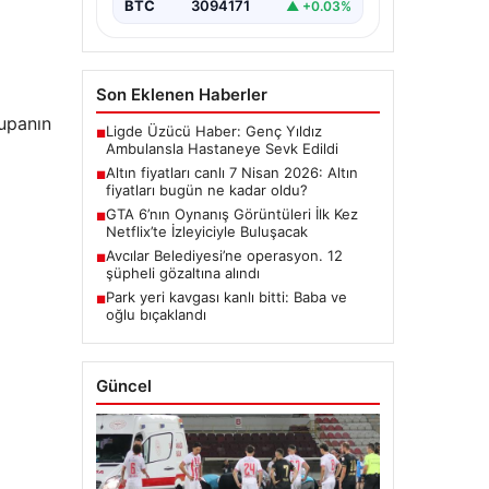
BTC
3094171
▲ +0.03%
Son Eklenen Haberler
kupanın
Ligde Üzücü Haber: Genç Yıldız
■
Ambulansla Hastaneye Sevk Edildi
Altın fiyatları canlı 7 Nisan 2026: Altın
■
fiyatları bugün ne kadar oldu?
GTA 6’nın Oynanış Görüntüleri İlk Kez
■
Netflix’te İzleyiciyle Buluşacak
Avcılar Belediyesi’ne operasyon. 12
■
şüpheli gözaltına alındı
Park yeri kavgası kanlı bitti: Baba ve
■
oğlu bıçaklandı
Güncel