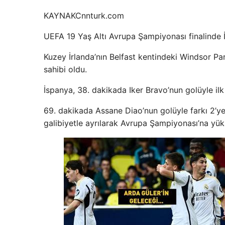
KAYNAK
Cnnturk.com
UEFA 19 Yaş Altı Avrupa Şampiyonası finalinde İs
Kuzey İrlanda’nın Belfast kentindeki Windsor Pa
sahibi oldu.
İspanya, 38. dakikada Iker Bravo’nun golüyle il
69. dakikada Assane Diao’nun golüyle farkı 2’ye 
galibiyetle ayrılarak Avrupa Şampiyonası’na yük