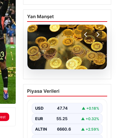
Yan Manşet
07.08.2026
Altın fiyatları canlı 7
Piyasa Verileri
Nisan 2026: Altın
fiyatları bugün ne kadar
oldu?
USD
47.74
▲ +0.18%
rest
EUR
55.25
▲ +0.32%
ALTIN
6660.6
▲ +2.59%