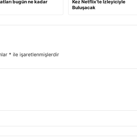
iyatları bugün ne kadar
Kez Netflix’te İzleyiciyle
Buluşacak
nlar
*
ile işaretlenmişlerdir