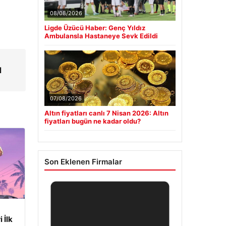
08/08/2026
Ligde Üzücü Haber: Genç Yıldız
Ambulansla Hastaneye Sevk Edildi
l
07/08/2026
Altın fiyatları canlı 7 Nisan 2026: Altın
fiyatları bugün ne kadar oldu?
Son Eklenen Firmalar
 İlk