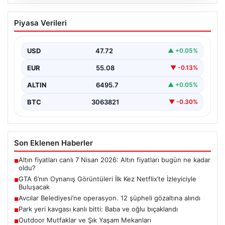
06.08.2026
GTA 6’nın Oynanış Görüntüleri İlk Kez
Piyasa Verileri
Netflix’te İzleyiciyle Buluşacak
Oyun dünyasının merakla beklenen yapımlarından biri
olan Grand Theft Auto 6’nın oynanış videosunun 27…
USD
47.72
▲ +0.05%
EUR
55.08
▼ -0.13%
ALTIN
6495.7
▲ +0.05%
BTC
3063821
▼ -0.30%
Son Eklenen Haberler
Altın fiyatları canlı 7 Nisan 2026: Altın fiyatları bugün ne kadar
■
oldu?
GTA 6’nın Oynanış Görüntüleri İlk Kez Netflix’te İzleyiciyle
■
Buluşacak
Avcılar Belediyesi’ne operasyon. 12 şüpheli gözaltına alındı
■
Park yeri kavgası kanlı bitti: Baba ve oğlu bıçaklandı
■
Outdoor Mutfaklar ve Şık Yaşam Mekanları
■