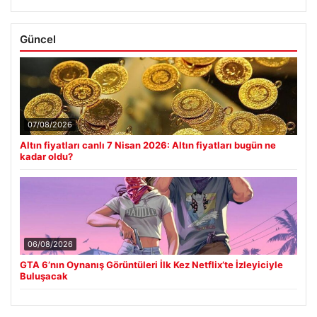
Güncel
07/08/2026
Altın fiyatları canlı 7 Nisan 2026: Altın fiyatları bugün ne
kadar oldu?
06/08/2026
GTA 6’nın Oynanış Görüntüleri İlk Kez Netflix’te İzleyiciyle
Buluşacak