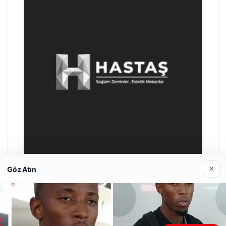
×
Göz Atın
Enes Kaplan Avukatlık Bürosu
28/04/2026