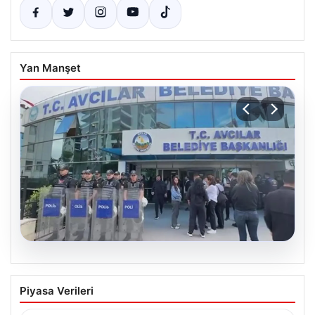
Yan Manşet
05.08.2026
Avcılar Belediyesi’ne operasyon. 12
Piyasa Verileri
şüpheli gözaltına alındı
{“title”: “Avcılar Belediyesi’nde Yolsuzluk Operasyonu: