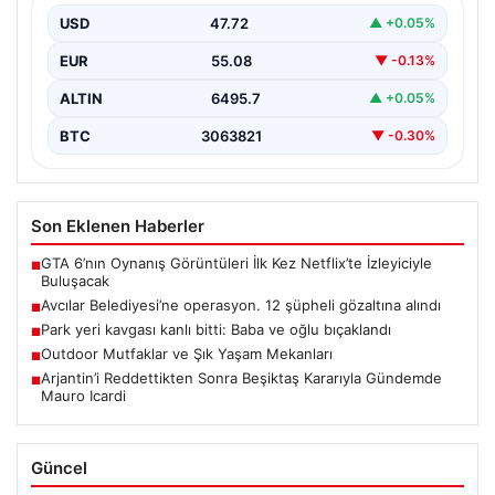
12 Şüpheli Gözaltına Alındı”, “content”: “ İstanbul’un
USD
47.72
▲ +0.05%
önemli ilçelerinden…
EUR
55.08
▼ -0.13%
ALTIN
6495.7
▲ +0.05%
BTC
3063821
▼ -0.30%
Son Eklenen Haberler
GTA 6’nın Oynanış Görüntüleri İlk Kez Netflix’te İzleyiciyle
■
Buluşacak
Avcılar Belediyesi’ne operasyon. 12 şüpheli gözaltına alındı
■
Park yeri kavgası kanlı bitti: Baba ve oğlu bıçaklandı
■
Outdoor Mutfaklar ve Şık Yaşam Mekanları
■
Arjantin’i Reddettikten Sonra Beşiktaş Kararıyla Gündemde
■
Mauro Icardi
Güncel