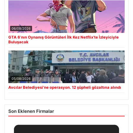
06/08/2026
GTA 6’nın Oynanış Görüntüleri İlk Kez Netflix’te İzleyiciyle
Buluşacak
05/08/2026
Avcılar Belediyesi’ne operasyon. 12 şüpheli gözaltına alındı
Son Eklenen Firmalar