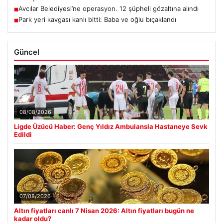
Avcılar Belediyesi’ne operasyon. 12 şüpheli gözaltına alındı
■
Park yeri kavgası kanlı bitti: Baba ve oğlu bıçaklandı
■
Güncel
08/08/2026
Ligde Üzücü Haber: Genç Yıldız Ambulansla Hastaneye Sevk
Edildi
07/08/2026
Altın fiyatları canlı 7 Nisan 2026: Altın fiyatları bugün ne
kadar oldu?