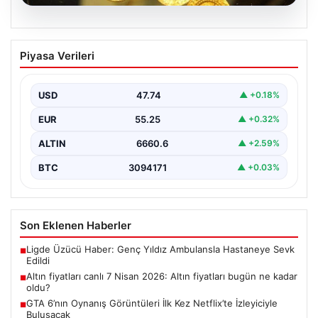
07.08.2026
Altın fiyatları canlı 7 Nisan 2026: Altın
Piyasa Verileri
fiyatları bugün ne kadar oldu?
USD
47.74
▲ +0.18%
EUR
55.25
▲ +0.32%
ALTIN
6660.6
▲ +2.59%
BTC
3094171
▲ +0.03%
Son Eklenen Haberler
Ligde Üzücü Haber: Genç Yıldız Ambulansla Hastaneye Sevk
■
Edildi
Altın fiyatları canlı 7 Nisan 2026: Altın fiyatları bugün ne kadar
■
oldu?
GTA 6’nın Oynanış Görüntüleri İlk Kez Netflix’te İzleyiciyle
■
Buluşacak