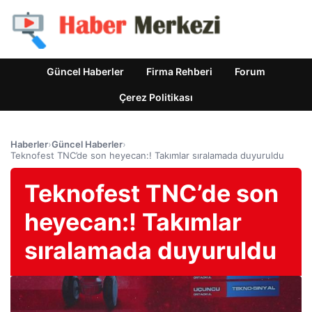
Güncel Haberler
Firma Rehberi
Forum
Çerez Politikası
Haberler
›
Güncel Haberler
›
Teknofest TNC’de son heyecan:! Takımlar sıralamada duyuruldu
Teknofest TNC’de son
heyecan:! Takımlar
sıralamada duyuruldu