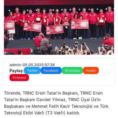
admin
•
05.05.2025 07:38
Paylaş:
Twitter
Facebook
WhatsApp
Reddit
Pinterest
Törende, TRNC Ersin Tatar’ın Başkanı, TRNC Ersin
Tatar’ın Başkanı Cevdet Yilmaz, TRNC Üyal Üs’in
Başbakanı ve Mehmet Fatih Kacir Teknolojisi ve Türk
Teknoloji Ekibi Vakfı (T3 Vakfı) katıldı.