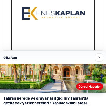
×
Göz Atın
Enes Kaplan Avukatlık Bürosu
28/04/2026
Güncel Haberler
Web sitemizi nasıl kullandığınızı daha iyi anlayabilmek,
deneyiminizi kişiselleştirmek ve geliştirmek amacıyla çerezler
Tahran nerede ve oraya nasıl gidilir? Tahran’da
kullanıyoruz.
Çerez Politikamız
gezilecek yerler nereleri? Yapılacaklar listesi…