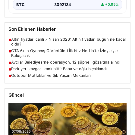
BTC
3092134
▲ +0.95%
Son Eklenen Haberler
Altın fiyatları canlı 7 Nisan 2026: Altın fiyatları bugün ne kadar
■
oldu?
GTA 6’nın Oynanış Görüntüleri İlk Kez Netflix’te İzleyiciyle
■
Buluşacak
Avcılar Belediyesi’ne operasyon. 12 şüpheli gözaltına alındı
■
Park yeri kavgası kanlı bitti: Baba ve oğlu bıçaklandı
■
Outdoor Mutfaklar ve Şık Yaşam Mekanları
■
Güncel
07/08/2026