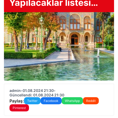
Yapılacaklar listesi…
admin
•
01.08.2024 21:30
•
Güncellendi: 01.08.2024 21:30
Paylaş:
Twitter
Facebook
WhatsApp
Reddit
Pinterest