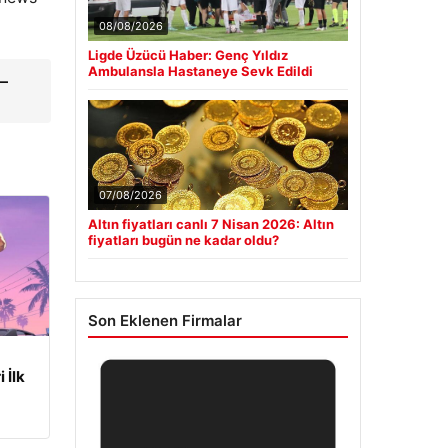
08/08/2026
Ligde Üzücü Haber: Genç Yıldız
Ambulansla Hastaneye Sevk Edildi
–
07/08/2026
Altın fiyatları canlı 7 Nisan 2026: Altın
fiyatları bugün ne kadar oldu?
Son Eklenen Firmalar
 İlk