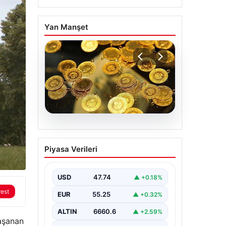
Yan Manşet
07.08.2026
Altın fiyatları canlı 7
Piyasa Verileri
Nisan 2026: Altın
fiyatları bugün ne kadar
oldu?
USD
47.74
▲ +0.18%
rest
EUR
55.25
▲ +0.32%
ALTIN
6660.6
▲ +2.59%
aşanan