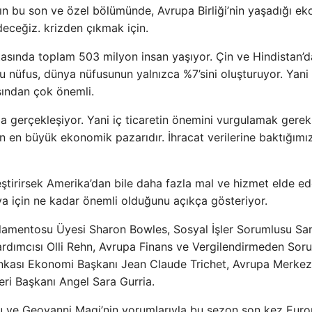
ın bu son ve özel bölümünde, Avrupa Birliği’nin yaşadığı e
eceğiz. krizden çıkmak için.
tasında toplam 503 milyon insan yaşıyor. Çin ve Hindistan’
nüfus, dünya nüfusunun yalnızca %7’sini oluşturuyor. Yani
ısından çok önemli.
ında gerçekleşiyor. Yani iç ticaretin önemini vurgulamak gerek
 en büyük ekonomik pazarıdır. İhracat verilerine baktığımı
eştirirsek Amerika’dan bile daha fazla mal ve hizmet elde ed
 için ne kadar önemli olduğunu açıkça gösteriyor.
rlamentosu Üyesi Sharon Bowles, Sosyal İşler Sorumlusu Sa
ardımcısı Olli Rehn, Avrupa Finans ve Vergilendirmeden Sor
nkası Ekonomi Başkanı Jean Claude Trichet, Avrupa Merkez
ri Başkanı Angel Sara Gurria.
u ve Geovanni Magi’nin yorumlarıyla bu sezon son kez Eur