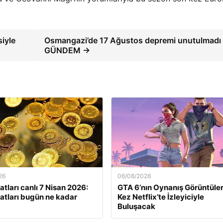
siyle
Osmangazi’de 17 Ağustos depremi unutulmadı 
GÜNDEM →
26
06/08/2026
yatları canlı 7 Nisan 2026:
GTA 6’nın Oynanış Görüntüleri
iyatları bugün ne kadar
Kez Netflix’te İzleyiciyle
Buluşacak