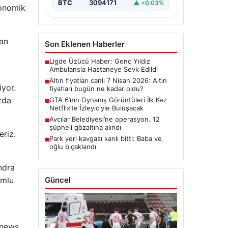
BTC
3094171
▲ +0.03%
konomik
dan
Son Eklenen Haberler
Ligde Üzücü Haber: Genç Yıldız
■
Ambulansla Hastaneye Sevk Edildi
Altın fiyatları canlı 7 Nisan 2026: Altın
■
iyor.
fiyatları bugün ne kadar oldu?
zda
GTA 6’nın Oynanış Görüntüleri İlk Kez
■
Netflix’te İzleyiciyle Buluşacak
Avcılar Belediyesi’ne operasyon. 12
■
şüpheli gözaltına alındı
eriz.
Park yeri kavgası kanlı bitti: Baba ve
■
oğlu bıçaklandı
ndra
Güncel
umlu
onews