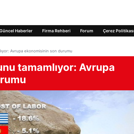
Güncel Haberler
Firma Rehberi
Forum
Çerez Politikas
ıyor: Avrupa ekonomisinin son durumu
unu tamamlıyor: Avrupa
urumu