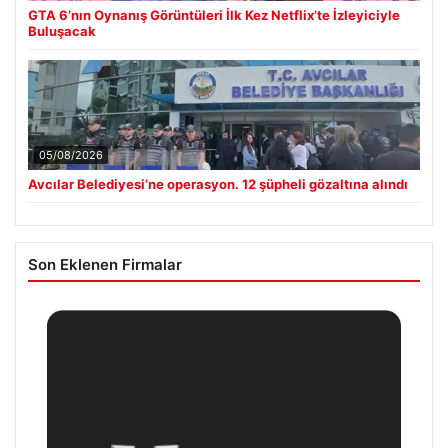
GTA 6’nın Oynanış Görüntüleri İlk Kez Netflix’te İzleyiciyle
Buluşacak
05/08/2026
Avcılar Belediyesi’ne operasyon. 12 şüpheli gözaltına alındı
Son Eklenen Firmalar