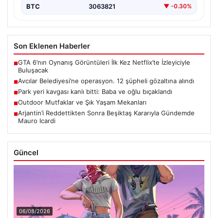
BTC
3063821
▼ -0.30%
Son Eklenen Haberler
GTA 6’nın Oynanış Görüntüleri İlk Kez Netflix’te İzleyiciyle
■
Buluşacak
Avcılar Belediyesi’ne operasyon. 12 şüpheli gözaltına alındı
■
Park yeri kavgası kanlı bitti: Baba ve oğlu bıçaklandı
■
Outdoor Mutfaklar ve Şık Yaşam Mekanları
■
Arjantin’i Reddettikten Sonra Beşiktaş Kararıyla Gündemde
■
Mauro Icardi
Güncel
06/08/2026