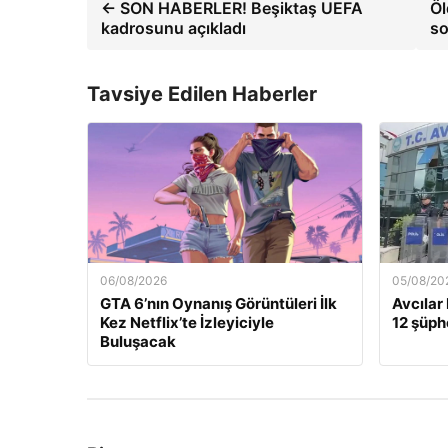
← SON HABERLER! Beşiktaş UEFA
Öl
kadrosunu açıkladı
so
Tavsiye Edilen Haberler
06/08/2026
05/08/20
GTA 6’nın Oynanış Görüntüleri İlk
Avcılar
Kez Netflix’te İzleyiciyle
12 şüphe
Buluşacak