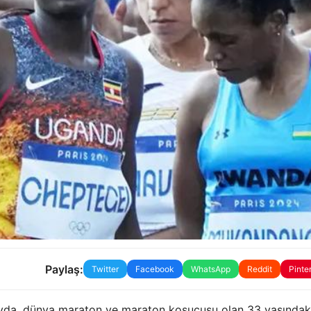
Paylaş:
Twitter
Facebook
WhatsApp
Reddit
Pinte
layda, dünya maraton ve maraton koşucusu olan 33 yaşındak