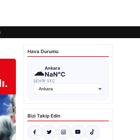
ı
Hava Durumu
☁
Ankara
NaN°C
ı.
ŞEHIR SEÇ
Bizi Takip Edin