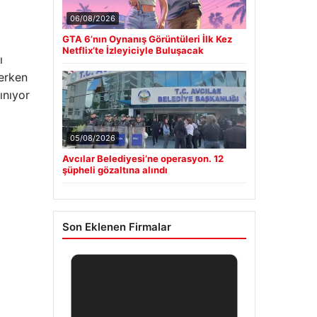
06/08/2026
GTA 6’nın Oynanış Görüntüleri İlk Kez
Netflix’te İzleyiciyle Buluşacak
ı
 erken
ınıyor
05/08/2026
Avcılar Belediyesi’ne operasyon. 12
şüpheli gözaltına alındı
Son Eklenen Firmalar