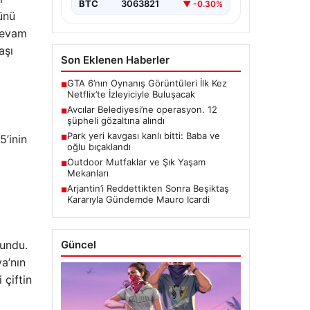
BTC
3063821
▼ -0.30%
ünü
devam
aşı
Son Eklenen Haberler
GTA 6’nın Oynanış Görüntüleri İlk Kez
■
Netflix’te İzleyiciyle Buluşacak
Avcılar Belediyesi’ne operasyon. 12
■
şüpheli gözaltına alındı
Park yeri kavgası kanlı bitti: Baba ve
5’inin
■
oğlu bıçaklandı
Outdoor Mutfaklar ve Şık Yaşam
■
Mekanları
Arjantin’i Reddettikten Sonra Beşiktaş
■
Kararıyla Gündemde Mauro Icardi
lundu.
Güncel
a’nın
 çiftin