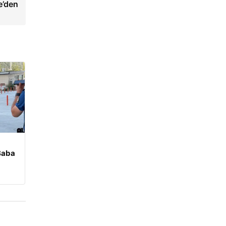
e’den
 Baba