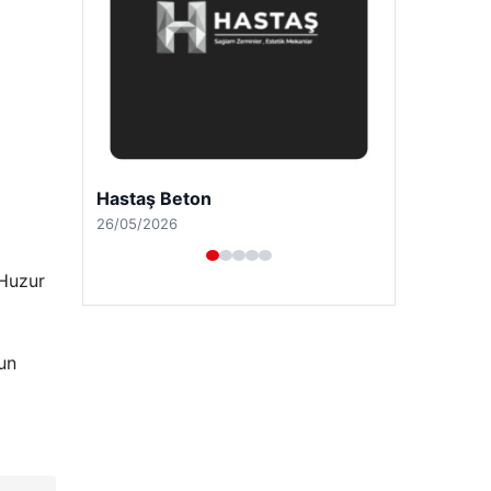
Enes Kaplan Avukatlık Bürosu
28/04/2026
“Huzur
un