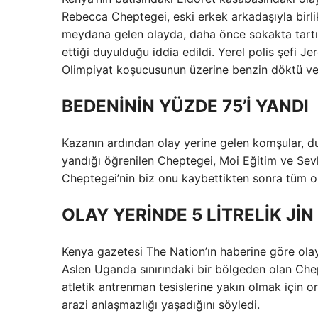
Rebecca Cheptegei, eski erkek arkadaşıyla birlik
meydana gelen olayda, daha önce sokakta tartı
ettiği duyulduğu iddia edildi. Yerel polis şefi J
Olimpiyat koşucusunun üzerine benzin döktü ve 
BEDENİNİN YÜZDE 75’İ YANDI
Kazanın ardından olay yerine gelen komşular, du
yandığı öğrenilen Cheptegei, Moi Eğitim ve Sev
Cheptegei’nin biz onu kaybettikten sonra tüm orga
OLAY YERİNDE 5 LİTRELİK Jİ
Kenya gazetesi The Nation’ın haberine göre olay 
Aslen Uganda sınırındaki bir bölgeden olan Chep
atletik antrenman tesislerine yakın olmak için orad
arazi anlaşmazlığı yaşadığını söyledi.