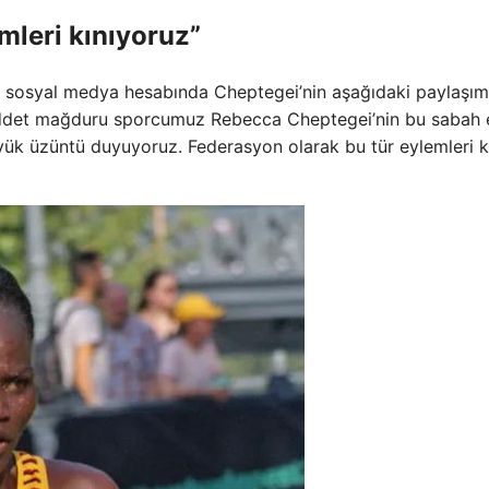
mleri kınıyoruz”
sosyal medya hesabında Cheptegei’nin aşağıdaki paylaşım
i şiddet mağduru sporcumuz Rebecca Cheptegei’nin bu sabah
yük üzüntü duyuyoruz. Federasyon olarak bu tür eylemleri k