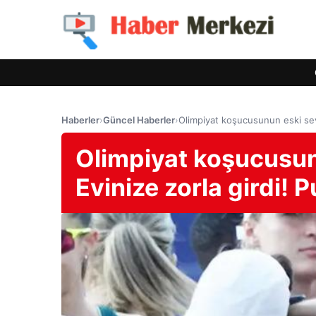
Haberler
›
Güncel Haberler
›
Olimpiyat koşucusunun eski sevg
Olimpiyat koşucusunu
Evinize zorla girdi! 