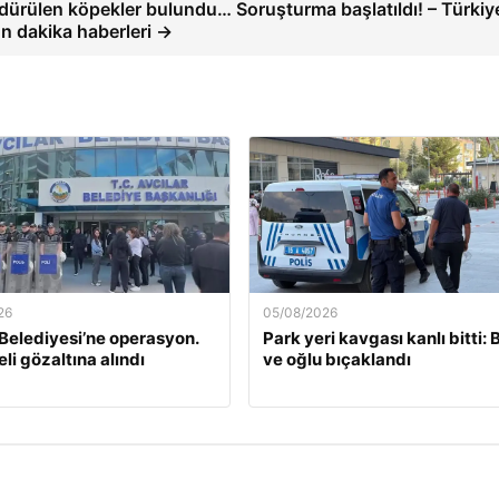
dürülen köpekler bulundu… Soruşturma başlatıldı! – Türkiy
n dakika haberleri →
26
05/08/2026
 Belediyesi’ne operasyon.
Park yeri kavgası kanlı bitti:
li gözaltına alındı
ve oğlu bıçaklandı