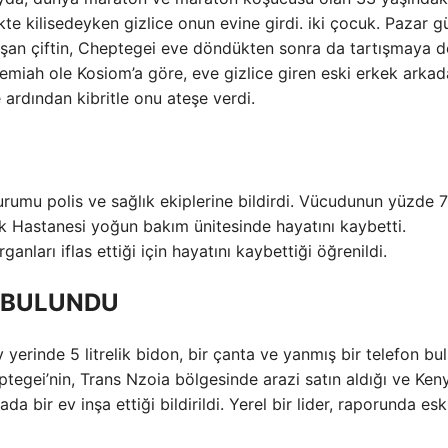
te kilisedeyken gizlice onun evine girdi. iki çocuk. Pazar g
şan çiftin, Cheptegei eve döndükten sonra da tartışmaya 
eremiah ole Kosiom’a göre, eve gizlice giren eski erkek arkad
ardından kibritle onu ateşe verdi.
rumu polis ve sağlık ekiplerine bildirdi. Vücudunun yüzde 7
k Hastanesi yoğun bakım ünitesinde hayatını kaybetti.
nları iflas ettiği için hayatını kaybettiği öğrenildi.
N BULUNDU
yerinde 5 litrelik bidon, bir çanta ve yanmış bir telefon bu
tegei’nin, Trans Nzoia bölgesinde arazi satın aldığı ve Keny
a bir ev inşa ettiği bildirildi. Yerel bir lider, raporunda eski