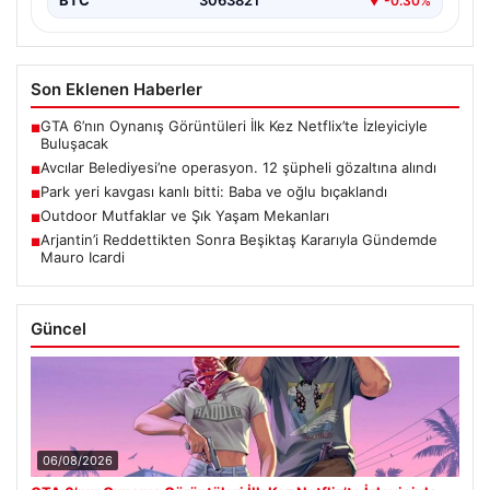
BTC
3063821
▼ -0.30%
Son Eklenen Haberler
GTA 6’nın Oynanış Görüntüleri İlk Kez Netflix’te İzleyiciyle
■
Buluşacak
Avcılar Belediyesi’ne operasyon. 12 şüpheli gözaltına alındı
■
Park yeri kavgası kanlı bitti: Baba ve oğlu bıçaklandı
■
Outdoor Mutfaklar ve Şık Yaşam Mekanları
■
Arjantin’i Reddettikten Sonra Beşiktaş Kararıyla Gündemde
■
Mauro Icardi
Güncel
06/08/2026