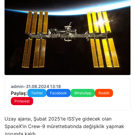
admin
•
31.08.2024 13:18
Paylaş:
Twitter
Facebook
WhatsApp
Reddit
Pinterest
Uzay ajansı, Şubat 2025’te ISS’ye gidecek olan
SpaceX’in Crew-9 mürettebatında değişiklik yapmak
zorunda kaldı.