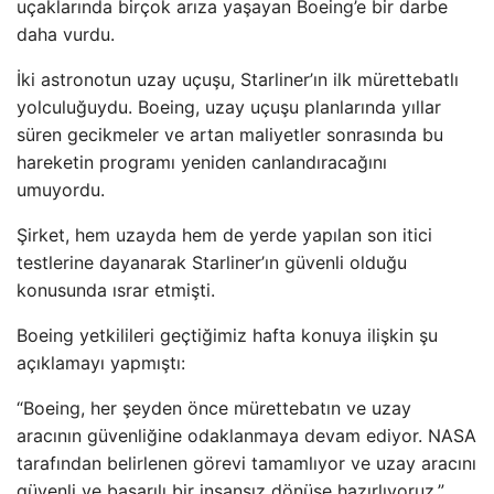
uçaklarında birçok arıza yaşayan Boeing’e bir darbe
daha vurdu.
İki astronotun uzay uçuşu, Starliner’ın ilk mürettebatlı
yolculuğuydu. Boeing, uzay uçuşu planlarında yıllar
süren gecikmeler ve artan maliyetler sonrasında bu
hareketin programı yeniden canlandıracağını
umuyordu.
Şirket, hem uzayda hem de yerde yapılan son itici
testlerine dayanarak Starliner’ın güvenli olduğu
konusunda ısrar etmişti.
Boeing yetkilileri geçtiğimiz hafta konuya ilişkin şu
açıklamayı yapmıştı:
“Boeing, her şeyden önce mürettebatın ve uzay
aracının güvenliğine odaklanmaya devam ediyor. NASA
tarafından belirlenen görevi tamamlıyor ve uzay aracını
güvenli ve başarılı bir insansız dönüşe hazırlıyoruz.”