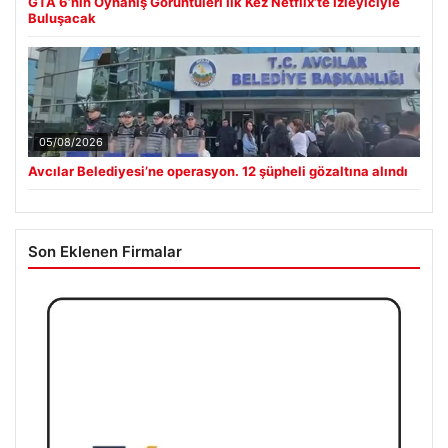
GTA 6’nın Oynanış Görüntüleri İlk Kez Netflix’te İzleyiciyle
Buluşacak
05/08/2026
Avcılar Belediyesi’ne operasyon. 12 şüpheli gözaltına alındı
Son Eklenen Firmalar