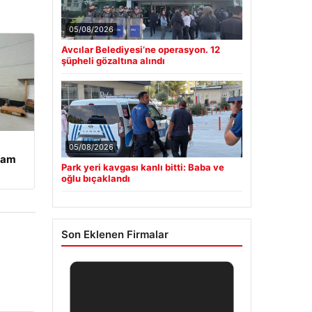
05/08/2026
Avcılar Belediyesi’ne operasyon. 12
şüpheli gözaltına alındı
05/08/2026
şam
Park yeri kavgası kanlı bitti: Baba ve
oğlu bıçaklandı
Son Eklenen Firmalar