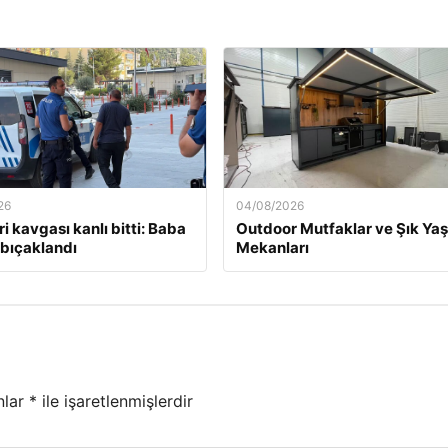
26
04/08/2026
i kavgası kanlı bitti: Baba
Outdoor Mutfaklar ve Şık Ya
 bıçaklandı
Mekanları
nlar
*
ile işaretlenmişlerdir