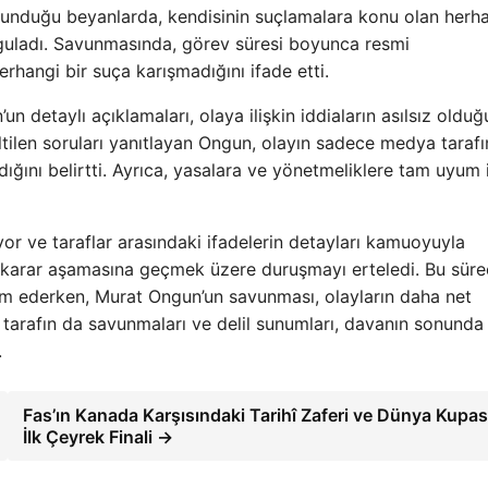
unduğu beyanlarda, kendisinin suçlamalara konu olan herha
guladı. Savunmasında, görev süresi boyunca resmi
erhangi bir suça karışmadığını ifade etti.
etaylı açıklamaları, olaya ilişkin iddiaların asılsız oldu
eltilen soruları yanıtlayan Ongun, olayın sadece medya taraf
ıldığını belirtti. Ayrıca, yasalara ve yönetmeliklere tam uyum 
or ve taraflar arasındaki ifadelerin detayları kamuoyuyla
rek karar aşamasına geçmek üzere duruşmayı erteledi. Bu süre
am ederken, Murat Ongun’un savunması, olayların daha net
i tarafın da savunmaları ve delil sunumları, davanın sonunda
.
Fas’ın Kanada Karşısındaki Tarihî Zaferi ve Dünya Kupas
İlk Çeyrek Finali →