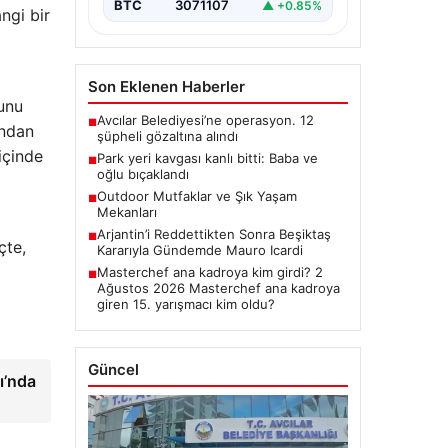
BTC
3071107
▲ +0.85%
ngi bir
Son Eklenen Haberler
ğunu
Avcılar Belediyesi’ne operasyon. 12
■
ından
şüpheli gözaltına alındı
içinde
Park yeri kavgası kanlı bitti: Baba ve
■
oğlu bıçaklandı
Outdoor Mutfaklar ve Şık Yaşam
■
Mekanları
Arjantin’i Reddettikten Sonra Beşiktaş
■
çte,
Kararıyla Gündemde Mauro Icardi
Masterchef ana kadroya kim girdi? 2
■
Ağustos 2026 Masterchef ana kadroya
giren 15. yarışmacı kim oldu?
Güncel
ı’nda