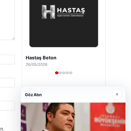
Enes Kaplan Avukatlık Bürosu
28/04/2026
×
Göz Atın
n.