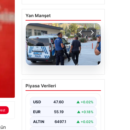
Yan Manşet
05.08.2026
Park yeri kavgası kanlı
Piyasa Verileri
bitti: Baba ve oğlu
bıçaklandı
USD
47.60
▲ +0.02%
rest
EUR
55.19
▲ +0.18%
ALTIN
6497.1
▲ +0.02%
gün