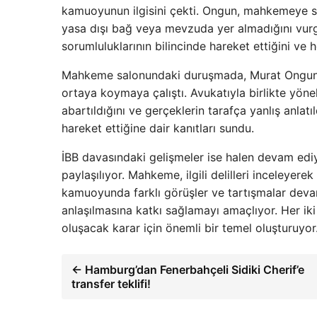
kamuoyunun ilgisini çekti. Ongun, mahkemeye s
yasa dışı bağ veya mevzuda yer almadığını vur
sorumluluklarının bilincinde hareket ettiğini ve h
Mahkeme salonundaki duruşmada, Murat Ongun’un d
ortaya koymaya çalıştı. Avukatıyla birlikte yön
abartıldığını ve gerçeklerin tarafça yanlış anlat
hareket ettiğine dair kanıtları sundu.
İBB davasındaki gelişmeler ise halen devam ediy
paylaşılıyor. Mahkeme, ilgili delilleri inceleye
kamuoyunda farklı görüşler ve tartışmalar dev
anlaşılmasına katkı sağlamayı amaçlıyor. Her ik
oluşacak karar için önemli bir temel oluşturuyor
← Hamburg’dan Fenerbahçeli Sidiki Cherif’e
transfer teklifi!