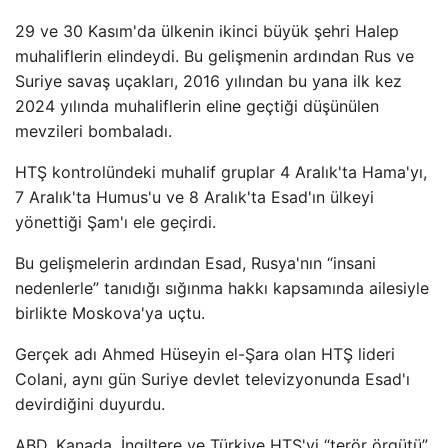
29 ve 30 Kasım'da ülkenin ikinci büyük şehri Halep
muhaliflerin elindeydi. Bu gelişmenin ardından Rus ve
Suriye savaş uçakları, 2016 yılından bu yana ilk kez
2024 yılında muhaliflerin eline geçtiği düşünülen
mevzileri bombaladı.
HTŞ kontrolündeki muhalif gruplar 4 Aralık'ta Hama'yı,
7 Aralık'ta Humus'u ve 8 Aralık'ta Esad'ın ülkeyi
yönettiği Şam'ı ele geçirdi.
Bu gelişmelerin ardından Esad, Rusya'nın “insani
nedenlerle” tanıdığı sığınma hakkı kapsamında ailesiyle
birlikte Moskova'ya uçtu.
Gerçek adı Ahmed Hüseyin el-Şara olan HTŞ lideri
Colani, aynı gün Suriye devlet televizyonunda Esad'ı
devirdiğini duyurdu.
ABD, Kanada, İngiltere ve Türkiye HTŞ'yi “terör örgütü”