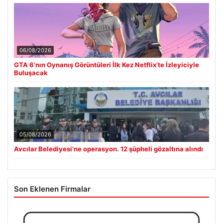
06/08/2026
GTA 6’nın Oynanış Görüntüleri İlk Kez Netflix’te İzleyiciyle
Buluşacak
05/08/2026
Avcılar Belediyesi’ne operasyon. 12 şüpheli gözaltına alındı
Son Eklenen Firmalar