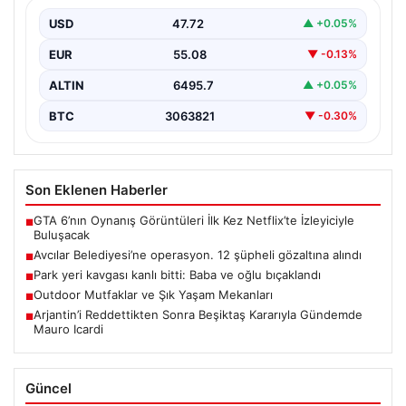
{“title”: “Avcılar Belediyesi’nde Yolsuzluk Operasyonu:
12 Şüpheli Gözaltına Alındı”, “content”: “ İstanbul’un
USD
47.72
▲ +0.05%
önemli ilçelerinden…
EUR
55.08
▼ -0.13%
ALTIN
6495.7
▲ +0.05%
BTC
3063821
▼ -0.30%
Son Eklenen Haberler
GTA 6’nın Oynanış Görüntüleri İlk Kez Netflix’te İzleyiciyle
■
Buluşacak
Avcılar Belediyesi’ne operasyon. 12 şüpheli gözaltına alındı
■
Park yeri kavgası kanlı bitti: Baba ve oğlu bıçaklandı
■
Outdoor Mutfaklar ve Şık Yaşam Mekanları
■
Arjantin’i Reddettikten Sonra Beşiktaş Kararıyla Gündemde
■
Mauro Icardi
Güncel