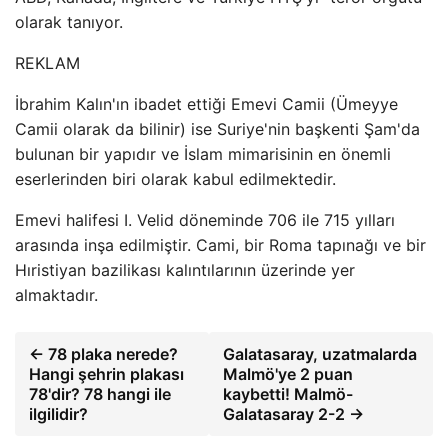
olarak tanıyor.
REKLAM
İbrahim Kalın'ın ibadet ettiği Emevi Camii (Ümeyye
Camii olarak da bilinir) ise Suriye'nin başkenti Şam'da
bulunan bir yapıdır ve İslam mimarisinin en önemli
eserlerinden biri olarak kabul edilmektedir.
Emevi halifesi I. Velid döneminde 706 ile 715 yılları
arasında inşa edilmiştir. Cami, bir Roma tapınağı ve bir
Hıristiyan bazilikası kalıntılarının üzerinde yer
almaktadır.
← 78 plaka nerede?
Galatasaray, uzatmalarda
Hangi şehrin plakası
Malmö'ye 2 puan
78'dir? 78 hangi ile
kaybetti! Malmö-
ilgilidir?
Galatasaray 2-2 →