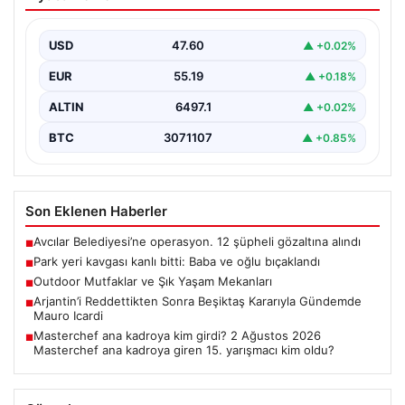
oğlu bıçaklandı
USD
47.60
▲ +0.02%
EUR
55.19
▲ +0.18%
ALTIN
6497.1
▲ +0.02%
BTC
3071107
▲ +0.85%
Son Eklenen Haberler
Avcılar Belediyesi’ne operasyon. 12 şüpheli gözaltına alındı
■
Park yeri kavgası kanlı bitti: Baba ve oğlu bıçaklandı
■
Outdoor Mutfaklar ve Şık Yaşam Mekanları
■
Arjantin’i Reddettikten Sonra Beşiktaş Kararıyla Gündemde
■
Mauro Icardi
Masterchef ana kadroya kim girdi? 2 Ağustos 2026
■
Masterchef ana kadroya giren 15. yarışmacı kim oldu?