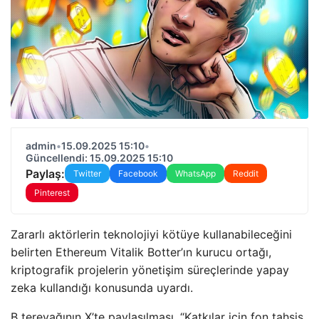
admin
•
15.09.2025 15:10
•
Güncellendi: 15.09.2025 15:10
Paylaş:
Twitter
Facebook
WhatsApp
Reddit
Pinterest
Zararlı aktörlerin teknolojiyi kötüye kullanabileceğini
belirten Ethereum Vitalik Botter’ın kurucu ortağı,
kriptografik projelerin yönetişim süreçlerinde yapay
zeka kullandığı konusunda uyardı.
B tereyağının X’te paylaşılması, “Katkılar için fon tahsis