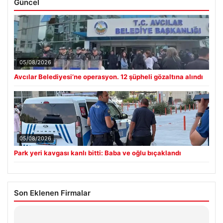
Güncel
05/08/2026
Avcılar Belediyesi’ne operasyon. 12 şüpheli gözaltına alındı
05/08/2026
Park yeri kavgası kanlı bitti: Baba ve oğlu bıçaklandı
Son Eklenen Firmalar