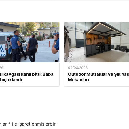
26
04/08/2026
i kavgası kanlı bitti: Baba
Outdoor Mutfaklar ve Şık Ya
 bıçaklandı
Mekanları
nlar
*
ile işaretlenmişlerdir