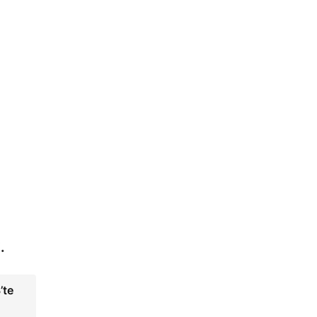
.
’te