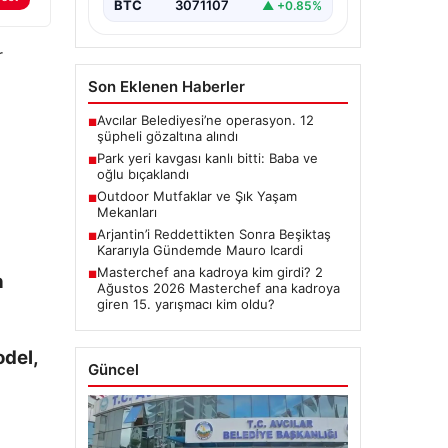
BTC
3071107
▲ +0.85%
r
Son Eklenen Haberler
Avcılar Belediyesi’ne operasyon. 12
■
şüpheli gözaltına alındı
Park yeri kavgası kanlı bitti: Baba ve
■
oğlu bıçaklandı
Outdoor Mutfaklar ve Şık Yaşam
■
Mekanları
Arjantin’i Reddettikten Sonra Beşiktaş
■
Kararıyla Gündemde Mauro Icardi
Masterchef ana kadroya kim girdi? 2
■
n
Ağustos 2026 Masterchef ana kadroya
giren 15. yarışmacı kim oldu?
odel,
Güncel