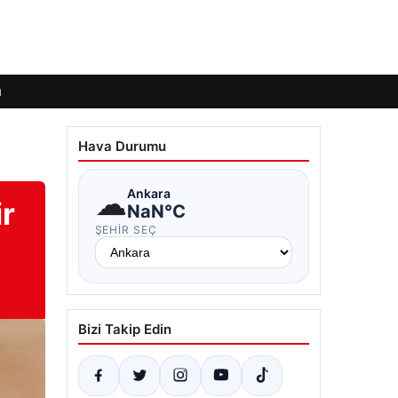
ı
Hava Durumu
☁
Ankara
r
NaN°C
ŞEHIR SEÇ
Bizi Takip Edin