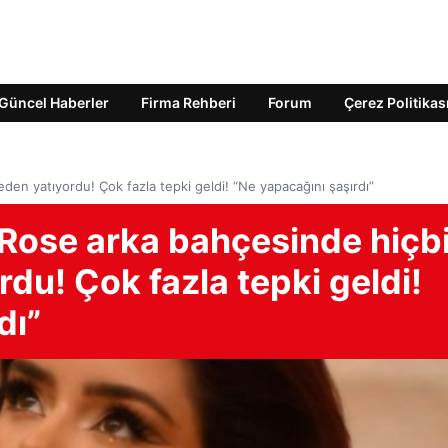
Güncel Haberler
Firma Rehberi
Forum
Çerez Politikas
den yatıyordu! Çok fazla tepki geldi! “Ne yapacağını şaşırdı”
 Rose arka bahçesinde hiçbi
du! Çok fazla tepki geldi!
dı”