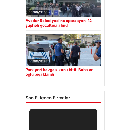
05/08/2026
Avcılar Belediyesi’ne operasyon. 12
şüpheli gözaltına alındı
05/08/2026
Park yeri kavgası kanlı bitti: Baba ve
oğlu bıçaklandı
Son Eklenen Firmalar