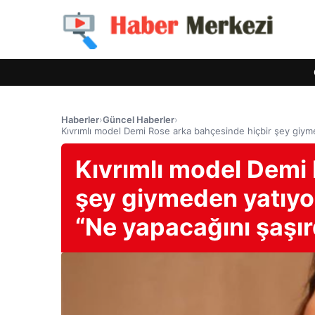
Haberler
›
Güncel Haberler
›
Kıvrımlı model Demi Rose arka bahçesinde hiçbir şey giyme
Kıvrımlı model Demi
şey giymeden yatıyor
“Ne yapacağını şaşır