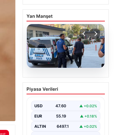
Yan Manşet
05.08.2026
Park yeri kavgası kanlı
Piyasa Verileri
bitti: Baba ve oğlu
bıçaklandı
USD
47.60
▲ +0.02%
EUR
55.19
▲ +0.18%
ALTIN
6497.1
▲ +0.02%
rest