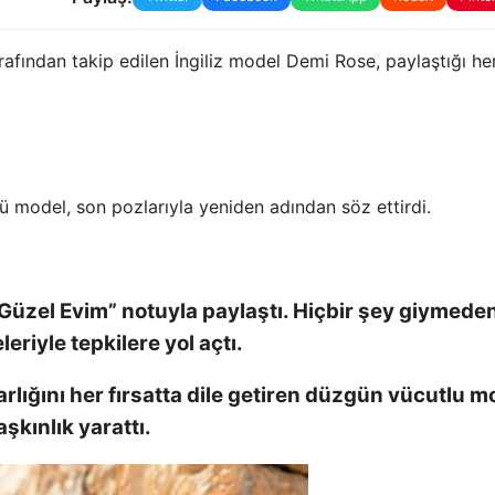
afından takip edilen İngiliz model Demi Rose, paylaştığı he
lü model, son pozlarıyla yeniden adından söz ettirdi.
Güzel Evim” notuyla paylaştı. Hiçbir şey giymede
riyle tepkilere yol açtı.
ığını her fırsatta dile getiren düzgün vücutlu m
şkınlık yarattı.