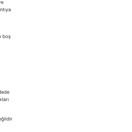
ve
ntıya
n boş
adede
ları
ğildir