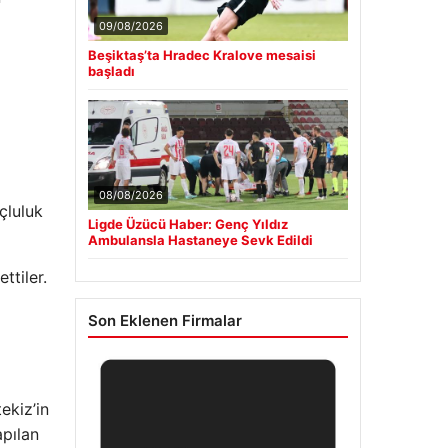
09/08/2026
Beşiktaş’ta Hradec Kralove mesaisi
başladı
08/08/2026
çluluk
Ligde Üzücü Haber: Genç Yıldız
Ambulansla Hastaneye Sevk Edildi
ttiler.
Son Eklenen Firmalar
ekiz’in
apılan