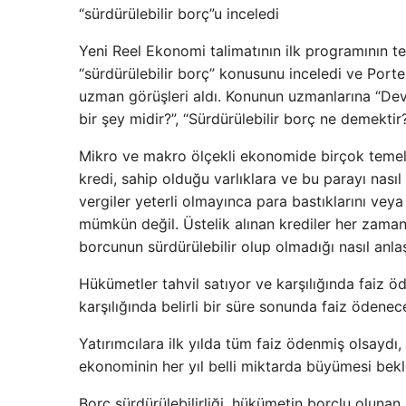
“sürdürülebilir borç”u inceledi
Yeni Reel Ekonomi talimatının ilk programının t
“sürdürülebilir borç” konusunu inceledi ve Port
uzman görüşleri aldı. Konunun uzmanlarına “Devl
bir şey midir?”, “Sürdürülebilir borç ne demektir?
Mikro ve makro ölçekli ekonomide birçok temel k
kredi, sahip olduğu varlıklara ve bu parayı nası
vergiler yeterli olmayınca para bastıklarını vey
mümkün değil. Üstelik alınan krediler her zaman
borcunun sürdürülebilir olup olmadığı nasıl anlaş
Hükümetler tahvil satıyor ve karşılığında faiz ödü
karşılığında belirli bir süre sonunda faiz ödene
Yatırımcılara ilk yılda tüm faiz ödenmiş olsaydı
ekonominin her yıl belli miktarda büyümesi bekl
Borç sürdürülebilirliği, hükümetin borçlu olunan