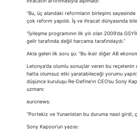
ihracatın artırılmasıyla aşılmadı:
“Bu, üç alandaki reformların birleşimi sayesind
çok reform yapıldı. İş ve ihracat dünyasında bile
“İyileşme programının ilk yılı olan 2009’da GSYİ
gelir tarafında değil harcama tarafındaydı.”
Akla gelen ilk soru şu: “Bu iksir diğer AB ekon
Letonya’da olumlu sonuçlar veren bu reçetenin
hatta olumsuz etki yaratabileceği yorumu yapı
düşünce kuruluşu Re-Define’ın CEO’su Sony Kap
uzmanı:
euronews:
“Portekiz ve Yunanistan bu duruma nasıl girdi, çı
Sony Kapoor’un yazısı: