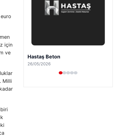
 euro
ağmen
z için
ım ve
Enes Kaplan Avukatlık Bürosu
28/04/2026
luklar
 Milli
 kadar
biri
ık
ki
ca