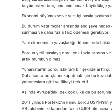
büyümesi ve borçlanmanın ancak büyüdükçe yap
Ekonomi büyümezse ve yurt içi hasıla azalırsa 
Bu durum yatırımcılar arasında endişeye neden olu
sunması ve daha fazla faiz ödemesi gerekiyor.
Yani ekonominin yavaşladığı dönemlerde hüküme
Borcun yerli hasılaya oranı çok fazla artarsa ​
artık mümkün olmaz.
Yunanistan’ın borcu istikrarlı bir şekilde arttı
Daha sonra borçlarını kapatmak için bu kez daha
yatırımcılara gitti ve ülkeyi terk etti.
Aslında Avrupa’daki pek çok ülke de bu sorunla k
2011 yılında Portekiz’in kamu borcu GSYİH’nın yü
AB talebinin iki katından fazla (%60) olmasına r