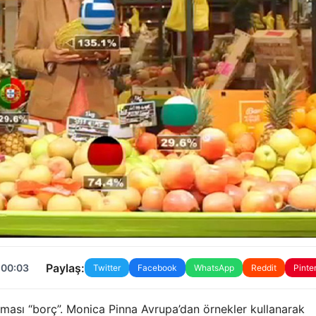
Paylaş:
 00:03
Twitter
Facebook
WhatsApp
Reddit
Pinte
eması “borç”. Monica Pinna Avrupa’dan örnekler kullanarak