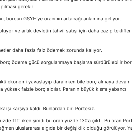
ılması gerekir.
bu, borcun GSYH’ye oranının artacağı anlamına geliyor.
yor ve artık devletin tahvil satışı için daha cazip teklifler
tler daha fazla faiz ödemek zorunda kalıyor.
​ve borç ödeme gücü sorgulanmaya başlarsa sürdürülebilir bor
 çünkü ekonomi yavaşlayıp daralırken bile borç almaya devam e
 yüksek faizle borç aldılar. Paranın büyük kısmı yabancı
arşı karşıya kaldı. Bunlardan biri Portekiz.
zde 111’i iken şimdi bu oran yüzde 130’a çıktı. Bu oran Port
ağmen uluslararası algıda bir değişiklik olduğu görülüyor. Y