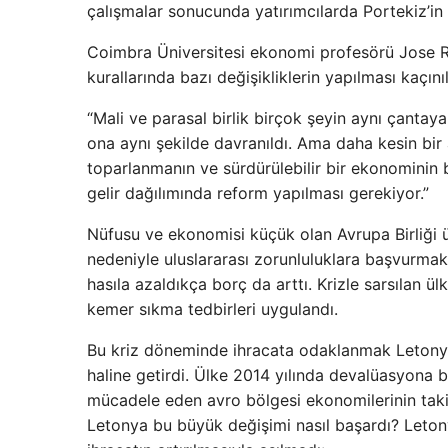
çalışmalar sonucunda yatırımcılarda Portekiz’in 
Coimbra Üniversitesi ekonomi profesörü Jose Re
kurallarında bazı değişikliklerin yapılması kaçın
“Mali ve parasal birlik birçok şeyin aynı çanta
ona aynı şekilde davranıldı. Ama daha kesin bir 
toparlanmanın ve sürdürülebilir bir ekonominin b
gelir dağılımında reform yapılması gerekiyor.”
Nüfusu ve ekonomisi küçük olan Avrupa Birliği ü
nedeniyle uluslararası zorunluluklara başvurmak
hasıla azaldıkça borç da arttı. Krizle sarsılan ü
kemer sıkma tedbirleri uygulandı.
Bu kriz döneminde ihracata odaklanmak Letonya
haline getirdi. Ülke 2014 yılında devalüasyona 
mücadele eden avro bölgesi ekonomilerinin taki
Letonya bu büyük değişimi nasıl başardı? Leton