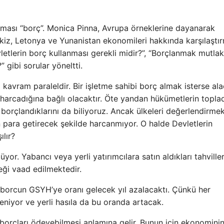
eması “borç”. Monica Pinna, Avrupa örneklerine dayanarak
ekiz, Letonya ve Yunanistan ekonomileri hakkında karşılaştır
etlerin borç kullanması gerekli midir?”, “Borçlanmak mutla
” gibi sorular yöneltti.
avram paraleldir. Bir işletme sahibi borç almak isterse ala
l harcadığına bağlı olacaktır. Öte yandan hükümetlerin toplad
a borçlandıklarını da biliyoruz. Ancak ülkeleri değerlendirme
 para getirecek şekilde harcanmıyor. O halde Devletlerin
ılır?
yor. Yabancı veya yerli yatırımcılara satın aldıkları tahville
ceği vaad edilmektedir.
, borcun GSYH’ye oranı gelecek yıl azalacaktı. Çünkü her
eniyor ve yerli hasıla da bu oranda artacak.
 borçları ödeyebilmesi anlamına gelir. Bunun için ekonomini