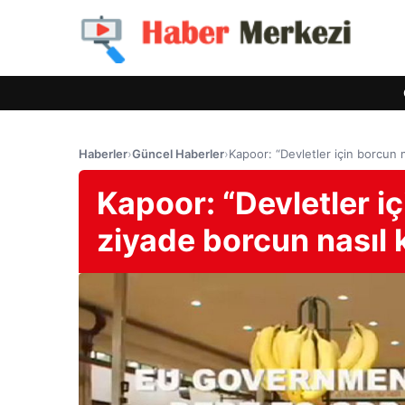
Haberler
›
Güncel Haberler
›
Kapoor: “Devletler için borcun m
Kapoor: “Devletler i
ziyade borcun nasıl k