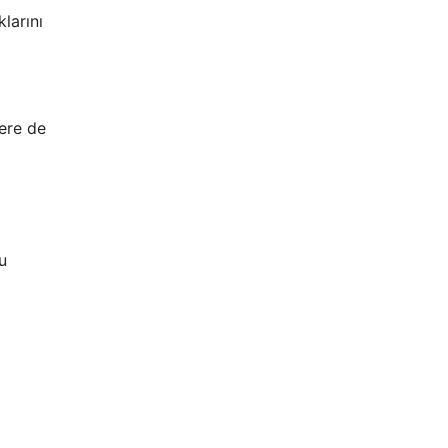
larını
lere de
u