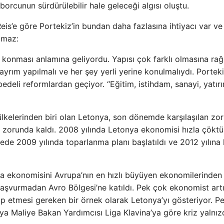
borcunun sürdürülebilir hale geleceği algısı oluştu.
is’e göre Portekiz’in bundan daha fazlasına ihtiyacı var ve
ılmaz:
ya konması anlamına geliyordu. Yapısı çok farklı olmasına r
ayrım yapılmalı ve her şey yerli yerine konulmalıydı. Porteki
edeli reformlardan geçiyor. “Eğitim, istihdam, sanayi, yatır
lkelerinden biri olan Letonya, son dönemde karşılaşılan zor
 zorunda kaldı. 2008 yılında Letonya ekonomisi hızla çöktü.
lkede 2009 yılında toparlanma planı başlatıldı ve 2012 yılına
 ekonomisini Avrupa’nın en hızlı büyüyen ekonomilerinden 
başvurmadan Avro Bölgesi’ne katıldı. Pek çok ekonomist art
p etmesi gereken bir örnek olarak Letonya’yı gösteriyor. Pe
ya Maliye Bakan Yardımcısı Liga Klavina’ya göre kriz yalnız