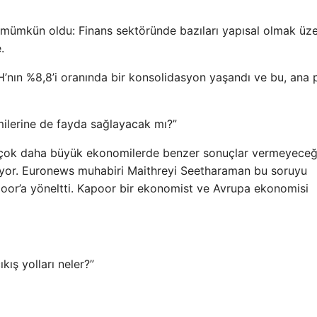
e mümkün oldu: Finans sektöründe bazıları yapısal olmak üz
.
H’nın %8,8’i oranında bir konsolidasyon yaşandı ve bu, ana 
omilerine de fayda sağlayacak mı?”
 çok daha büyük ekonomilerde benzer sonuçlar vermeyeceğ
lıyor. Euronews muhabiri Maithreyi Seetharaman bu soruyu
oor’a yöneltti. Kapoor bir ekonomist ve Avrupa ekonomisi
kış yolları neler?”