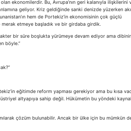
an ekonomilerdir. Bu, Avrupa’nın geri kalanıyla ilişkilerini 
anlamına geliyor. Kriz geldiğinde sanki denizde yüzerken akı
Yunanistan’ın hem de Portekiz’in ekonomisinin çok güçlü
e merak etmeye başladık ve bir girdaba girdik.
arakter bir süre boşlukta yürümeye devam ediyor ama dibini
en böyle.”
cak?”
tekiz’in eğitimde reform yapması gerekiyor ama bu kısa v
üstriyel altyapıya sahip değil. Hükümetin bu yöndeki kaynak
nılarak çözüm bulunabilir. Ancak bir ülke için bu mümkün de