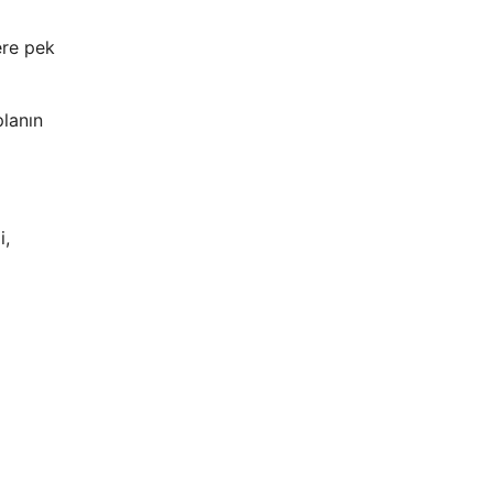
ere pek
planın
i,