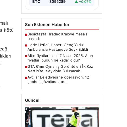
BTC
3095289
▲ +0.07%
malı
Son Eklenen Haberler
ka kötü
Beşiktaş’ta Hradec Kralove mesaisi
■
başladı
Ligde Üzücü Haber: Genç Yıldız
■
cağı
Ambulansla Hastaneye Sevk Edildi
ıkları
Altın fiyatları canlı 7 Nisan 2026: Altın
■
fiyatları bugün ne kadar oldu?
k
GTA 6’nın Oynanış Görüntüleri İlk Kez
■
Netflix’te İzleyiciyle Buluşacak
Avcılar Belediyesi’ne operasyon. 12
■
şüpheli gözaltına alındı
r
Güncel
n