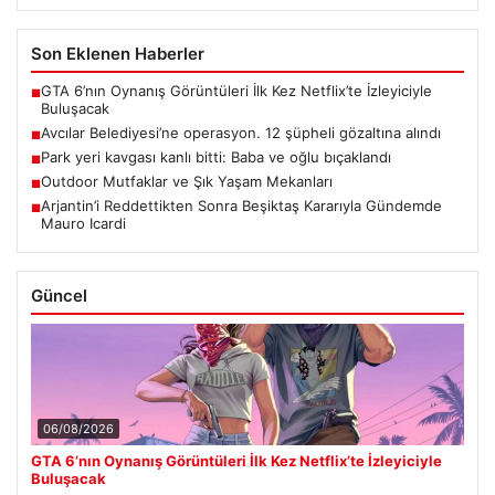
Son Eklenen Haberler
GTA 6’nın Oynanış Görüntüleri İlk Kez Netflix’te İzleyiciyle
■
Buluşacak
Avcılar Belediyesi’ne operasyon. 12 şüpheli gözaltına alındı
■
Park yeri kavgası kanlı bitti: Baba ve oğlu bıçaklandı
■
Outdoor Mutfaklar ve Şık Yaşam Mekanları
■
Arjantin’i Reddettikten Sonra Beşiktaş Kararıyla Gündemde
■
Mauro Icardi
Güncel
06/08/2026
GTA 6’nın Oynanış Görüntüleri İlk Kez Netflix’te İzleyiciyle
Buluşacak