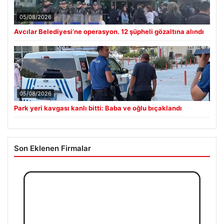
05/08/2026
Avcılar Belediyesi’ne operasyon. 12 şüpheli gözaltına alındı
05/08/2026
Park yeri kavgası kanlı bitti: Baba ve oğlu bıçaklandı
Son Eklenen Firmalar