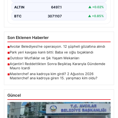
ALTIN
6497.1
▲ +0.02%
BTC
3071107
▲ +0.85%
Son Eklenen Haberler
Avcılar Belediyesi’ne operasyon. 12 şüpheli gözaltına alındı
■
Park yeri kavgası kanlı bitti: Baba ve oğlu bıçaklandı
■
Outdoor Mutfaklar ve Şık Yaşam Mekanları
■
Arjantin’i Reddettikten Sonra Beşiktaş Kararıyla Gündemde
■
Mauro Icardi
Masterchef ana kadroya kim girdi? 2 Ağustos 2026
■
Masterchef ana kadroya giren 15. yarışmacı kim oldu?
Güncel