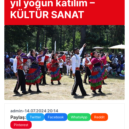
yıl yoğun katılım –
KÜLTÜR SANAT
admin
•
14.07.2024 20:14
Paylaş:
Twitter
Facebook
WhatsApp
Reddit
Pinterest