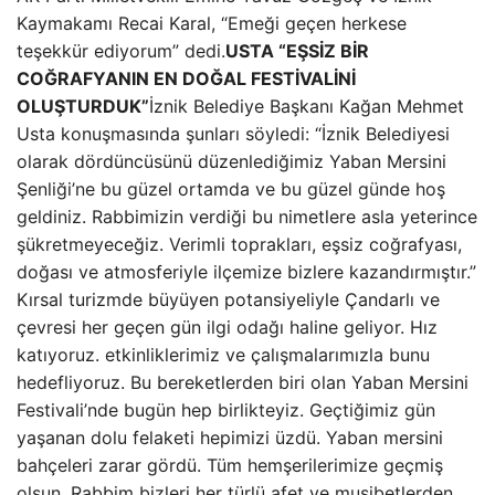
Kaymakamı Recai Karal, “Emeği geçen herkese
teşekkür ediyorum” dedi.
USTA “EŞSİZ BİR
COĞRAFYANIN EN DOĞAL FESTİVALİNİ
OLUŞTURDUK”
İznik Belediye Başkanı Kağan Mehmet
Usta konuşmasında şunları söyledi: “İznik Belediyesi
olarak dördüncüsünü düzenlediğimiz Yaban Mersini
Şenliği’ne bu güzel ortamda ve bu güzel günde hoş
geldiniz. Rabbimizin verdiği bu nimetlere asla yeterince
şükretmeyeceğiz. Verimli toprakları, eşsiz coğrafyası,
doğası ve atmosferiyle ilçemize bizlere kazandırmıştır.”
Kırsal turizmde büyüyen potansiyeliyle Çandarlı ve
çevresi her geçen gün ilgi odağı haline geliyor. Hız
katıyoruz. etkinliklerimiz ve çalışmalarımızla bunu
hedefliyoruz. Bu bereketlerden biri olan Yaban Mersini
Festivali’nde bugün hep birlikteyiz. Geçtiğimiz gün
yaşanan dolu felaketi hepimizi üzdü. Yaban mersini
bahçeleri zarar gördü. Tüm hemşerilerimize geçmiş
olsun, Rabbim bizleri her türlü afet ve musibetlerden