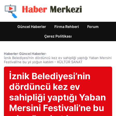
Güncel Haberler
Firma Rehberi
Forum
Çerez Politikası
Haberler
›
Güncel Haberler
›
İznik Belediyesi’nin dördüncü kez ev sahipliği yaptığı Yaban Mersini
Festivali’ne bu yıl yoğun katılım – KÜLTÜR SANAT
İznik Belediyesi’nin
dördüncü kez ev
sahipliği yaptığı Yaban
Mersini Festivali’ne bu