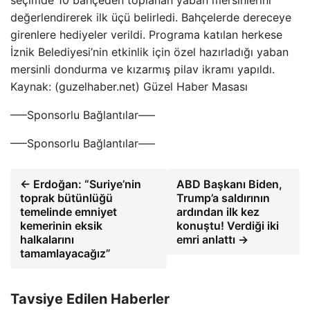
seçimde 10 bahçeden toplanan yaban mersinlerini
değerlendirerek ilk üçü belirledi. Bahçelerde dereceye
girenlere hediyeler verildi. Programa katılan herkese
İznik Belediyesi’nin etkinlik için özel hazırladığı yaban
mersinli dondurma ve kızarmış pilav ikramı yapıldı.
Kaynak: (guzelhaber.net) Güzel Haber Masası
—–Sponsorlu Bağlantılar—–
—–Sponsorlu Bağlantılar—–
← Erdoğan: “Suriye’nin
ABD Başkanı Biden,
toprak bütünlüğü
Trump’a saldırının
temelinde emniyet
ardından ilk kez
kemerinin eksik
konuştu! Verdiği iki
halkalarını
emri anlattı →
tamamlayacağız”
Tavsiye Edilen Haberler