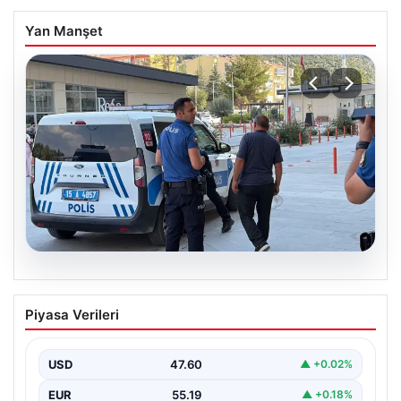
Yan Manşet
05.08.2026
Park yeri kavgası kanlı bitti: Baba ve
Piyasa Verileri
oğlu bıçaklandı
USD
47.60
▲ +0.02%
EUR
55.19
▲ +0.18%