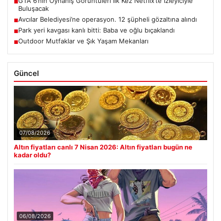
GTA 6’nın Oynanış Görüntüleri İlk Kez Netflix’te İzleyiciyle
■
Buluşacak
Avcılar Belediyesi’ne operasyon. 12 şüpheli gözaltına alındı
■
Park yeri kavgası kanlı bitti: Baba ve oğlu bıçaklandı
■
Outdoor Mutfaklar ve Şık Yaşam Mekanları
■
Güncel
07/08/2026
Altın fiyatları canlı 7 Nisan 2026: Altın fiyatları bugün ne
kadar oldu?
06/08/2026