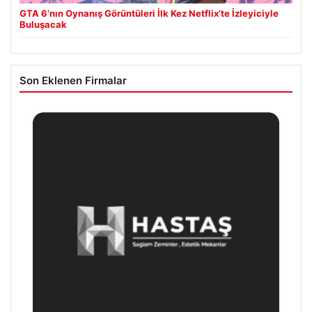
GTA 6’nın Oynanış Görüntüleri İlk Kez Netflix’te İzleyiciyle
Buluşacak
Son Eklenen Firmalar