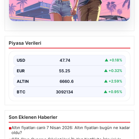
06.08.2026
GTA 6’nın Oynanış Görüntüleri İlk Kez
Piyasa Verileri
Netflix’te İzleyiciyle Buluşacak
Oyun dünyasının merakla beklenen yapımlarından biri
olan Grand Theft Auto 6’nın oynanış videosunun 27…
USD
47.74
▲ +0.18%
EUR
55.25
▲ +0.32%
ALTIN
6660.6
▲ +2.59%
BTC
3092134
▲ +0.95%
Son Eklenen Haberler
Altın fiyatları canlı 7 Nisan 2026: Altın fiyatları bugün ne kadar
■
oldu?