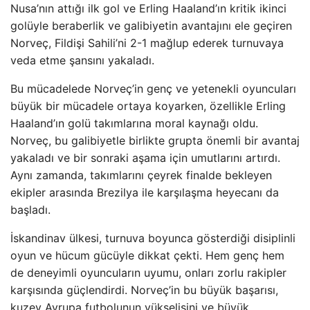
Nusa’nın attığı ilk gol ve Erling Haaland’ın kritik ikinci
golüyle beraberlik ve galibiyetin avantajını ele geçiren
Norveç, Fildişi Sahili’ni 2-1 mağlup ederek turnuvaya
veda etme şansını yakaladı.
Bu mücadelede Norveç’in genç ve yetenekli oyuncuları
büyük bir mücadele ortaya koyarken, özellikle Erling
Haaland’ın golü takımlarına moral kaynağı oldu.
Norveç, bu galibiyetle birlikte grupta önemli bir avantaj
yakaladı ve bir sonraki aşama için umutlarını artırdı.
Aynı zamanda, takımlarını çeyrek finalde bekleyen
ekipler arasında Brezilya ile karşılaşma heyecanı da
başladı.
İskandinav ülkesi, turnuva boyunca gösterdiği disiplinli
oyun ve hücum gücüyle dikkat çekti. Hem genç hem
de deneyimli oyuncuların uyumu, onları zorlu rakipler
karşısında güçlendirdi. Norveç’in bu büyük başarısı,
kuzey Avrupa futbolunun yükselişini ve büyük