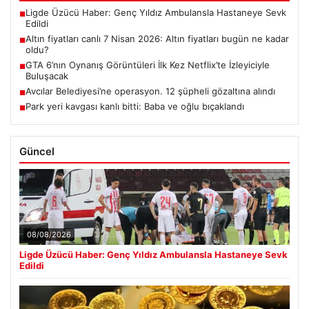
Ligde Üzücü Haber: Genç Yıldız Ambulansla Hastaneye Sevk
■
Edildi
Altın fiyatları canlı 7 Nisan 2026: Altın fiyatları bugün ne kadar
■
oldu?
GTA 6’nın Oynanış Görüntüleri İlk Kez Netflix’te İzleyiciyle
■
Buluşacak
Avcılar Belediyesi’ne operasyon. 12 şüpheli gözaltına alındı
■
Park yeri kavgası kanlı bitti: Baba ve oğlu bıçaklandı
■
Güncel
08/08/2026
Ligde Üzücü Haber: Genç Yıldız Ambulansla Hastaneye Sevk
Edildi