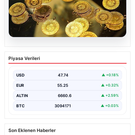
07.08.2026
Altın fiyatları canlı 7 Nisan 2026: Altın
Piyasa Verileri
fiyatları bugün ne kadar oldu?
USD
47.74
▲ +0.18%
EUR
55.25
▲ +0.32%
ALTIN
6660.6
▲ +2.59%
BTC
3094171
▲ +0.03%
Son Eklenen Haberler