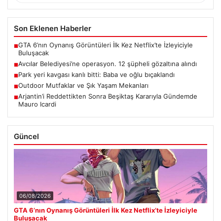
Son Eklenen Haberler
GTA 6’nın Oynanış Görüntüleri İlk Kez Netflix’te İzleyiciyle
■
Buluşacak
Avcılar Belediyesi’ne operasyon. 12 şüpheli gözaltına alındı
■
Park yeri kavgası kanlı bitti: Baba ve oğlu bıçaklandı
■
Outdoor Mutfaklar ve Şık Yaşam Mekanları
■
Arjantin’i Reddettikten Sonra Beşiktaş Kararıyla Gündemde
■
Mauro Icardi
Güncel
06/08/2026
GTA 6’nın Oynanış Görüntüleri İlk Kez Netflix’te İzleyiciyle
Buluşacak