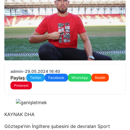
admin
•
29.05.2024 16:40
Paylaş:
Twitter
Facebook
WhatsApp
Reddit
Pinterest
KAYNAK
DHA
Göztepe’nin İngiltere şubesini de devralan Sport