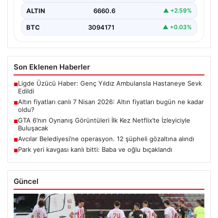
ALTIN
6660.6
▲ +2.59%
BTC
3094171
▲ +0.03%
Son Eklenen Haberler
Ligde Üzücü Haber: Genç Yıldız Ambulansla Hastaneye Sevk
■
Edildi
Altın fiyatları canlı 7 Nisan 2026: Altın fiyatları bugün ne kadar
■
oldu?
GTA 6’nın Oynanış Görüntüleri İlk Kez Netflix’te İzleyiciyle
■
Buluşacak
Avcılar Belediyesi’ne operasyon. 12 şüpheli gözaltına alındı
■
Park yeri kavgası kanlı bitti: Baba ve oğlu bıçaklandı
■
Güncel