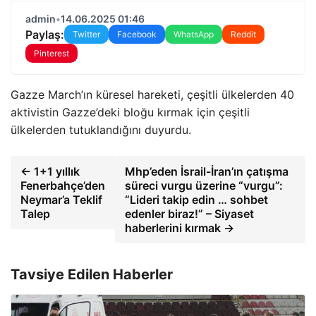
admin
•
14.06.2025 01:46
Paylaş:
Twitter
Facebook
WhatsApp
Reddit
Pinterest
Gazze March’ın küresel hareketi, çeşitli ülkelerden 40
aktivistin Gazze’deki bloğu kırmak için çeşitli
ülkelerden tutuklandığını duyurdu.
← 1+1 yıllık
Mhp’eden İsrail-İran’ın çatışma
Fenerbahçe’den
süreci vurgu üzerine “vurgu”:
Neymar’a Teklif
“Lideri takip edin … sohbet
Talep
edenler biraz!” – Siyaset
haberlerini kırmak →
Tavsiye Edilen Haberler