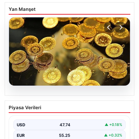
Yan Manşet
07.08.2026
Altın fiyatları canlı 7 Nisan 2026: Altın
Piyasa Verileri
fiyatları bugün ne kadar oldu?
USD
47.74
▲ +0.18%
EUR
55.25
▲ +0.32%