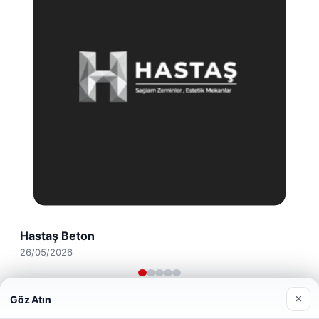
Enes Kaplan Avukatlık Bürosu
28/04/2026
×
Göz Atın
Web sitemizi nasıl kullandığınızı daha iyi anlayabilmek,