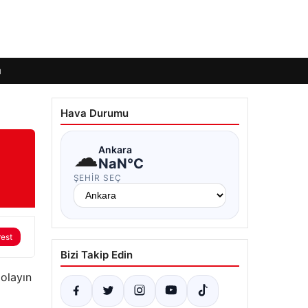
ı
Hava Durumu
☁
Ankara
NaN°C
ŞEHIR SEÇ
rest
Bizi Takip Edin
 olayın