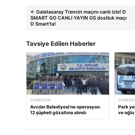
← Galatasaray Trencin maçını canlı izle! D
SMART GO CANLI YAYIN GS dostluk maçı
D Smart’ta!
Tavsiye Edilen Haberler
05/08/2026
05/08/20
Avcılar Belediyesi’ne operasyon.
Park yer
12 şüpheli gözaltına alındı
ve oğlu