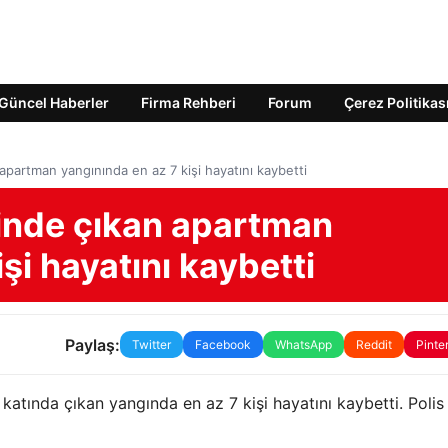
Güncel Haberler
Firma Rehberi
Forum
Çerez Politikas
apartman yangınında en az 7 kişi hayatını kaybetti
tinde çıkan apartman
şi hayatını kaybetti
Paylaş:
Twitter
Facebook
WhatsApp
Reddit
Pinte
katında çıkan yangında en az 7 kişi hayatını kaybetti. Polis