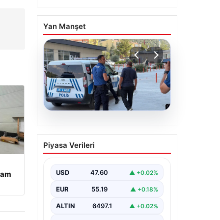
Yan Manşet
05.08.2026
Park yeri kavgası kanlı
Piyasa Verileri
bitti: Baba ve oğlu
bıçaklandı
USD
47.60
▲ +0.02%
şam
EUR
55.19
▲ +0.18%
ALTIN
6497.1
▲ +0.02%