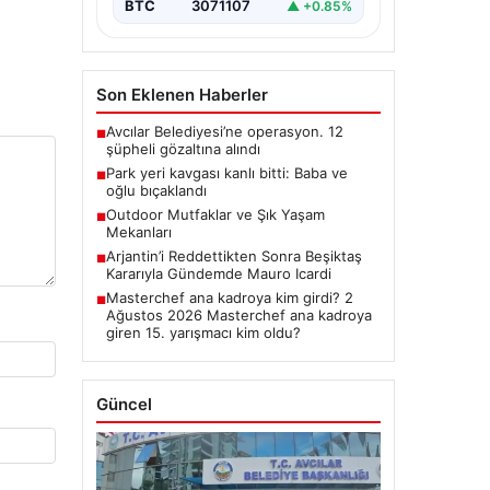
BTC
3071107
▲ +0.85%
Son Eklenen Haberler
Avcılar Belediyesi’ne operasyon. 12
■
şüpheli gözaltına alındı
Park yeri kavgası kanlı bitti: Baba ve
■
oğlu bıçaklandı
Outdoor Mutfaklar ve Şık Yaşam
■
Mekanları
Arjantin’i Reddettikten Sonra Beşiktaş
■
Kararıyla Gündemde Mauro Icardi
Masterchef ana kadroya kim girdi? 2
■
Ağustos 2026 Masterchef ana kadroya
giren 15. yarışmacı kim oldu?
Güncel