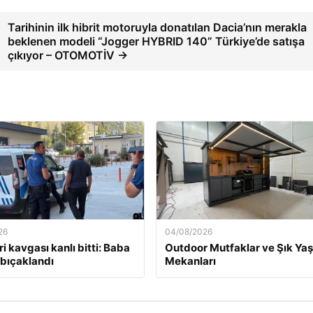
Tarihinin ilk hibrit motoruyla donatılan Dacia’nın merakla
beklenen modeli “Jogger HYBRID 140” Türkiye’de satışa
çıkıyor – OTOMOTİV →
26
04/08/2026
i kavgası kanlı bitti: Baba
Outdoor Mutfaklar ve Şık Ya
 bıçaklandı
Mekanları