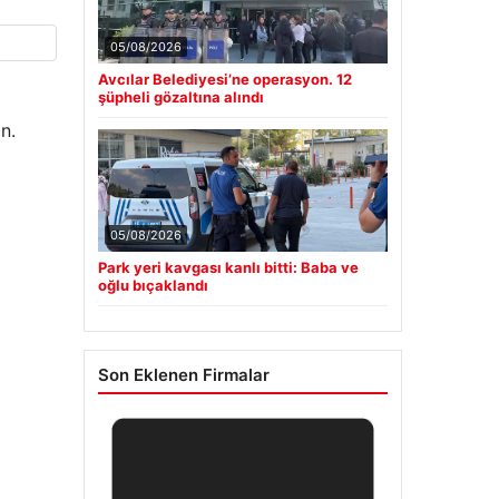
05/08/2026
Avcılar Belediyesi’ne operasyon. 12
şüpheli gözaltına alındı
n.
05/08/2026
Park yeri kavgası kanlı bitti: Baba ve
oğlu bıçaklandı
Son Eklenen Firmalar