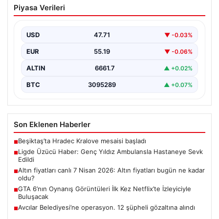
Piyasa Verileri
Ambulansla Hastaneye Sevk Edildi
Türkiye 1. Lig’in ilk haftasında heyecan dolu maçlar
devam ederken, Boluspor ve Manisa FK…
USD
47.71
▼ -0.03%
EUR
55.19
▼ -0.06%
ALTIN
6661.7
▲ +0.02%
BTC
3095289
▲ +0.07%
Son Eklenen Haberler
Beşiktaş’ta Hradec Kralove mesaisi başladı
■
Ligde Üzücü Haber: Genç Yıldız Ambulansla Hastaneye Sevk
■
Edildi
Altın fiyatları canlı 7 Nisan 2026: Altın fiyatları bugün ne kadar
■
oldu?
GTA 6’nın Oynanış Görüntüleri İlk Kez Netflix’te İzleyiciyle
■
Buluşacak
Avcılar Belediyesi’ne operasyon. 12 şüpheli gözaltına alındı
■