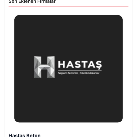
Son Eklenen Firmalar
Enes Kaplan Avukatlık Bürosu