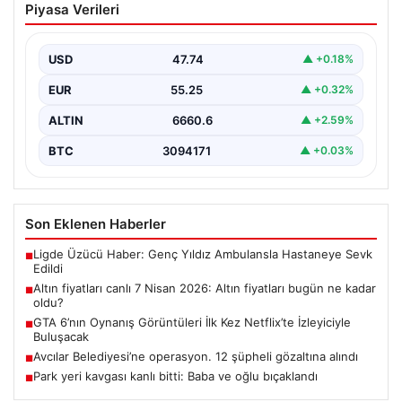
Piyasa Verileri
fiyatları bugün ne kadar oldu?
USD
47.74
▲ +0.18%
EUR
55.25
▲ +0.32%
ALTIN
6660.6
▲ +2.59%
BTC
3094171
▲ +0.03%
Son Eklenen Haberler
Ligde Üzücü Haber: Genç Yıldız Ambulansla Hastaneye Sevk
■
Edildi
Altın fiyatları canlı 7 Nisan 2026: Altın fiyatları bugün ne kadar
■
oldu?
GTA 6’nın Oynanış Görüntüleri İlk Kez Netflix’te İzleyiciyle
■
Buluşacak
Avcılar Belediyesi’ne operasyon. 12 şüpheli gözaltına alındı
■
Park yeri kavgası kanlı bitti: Baba ve oğlu bıçaklandı
■