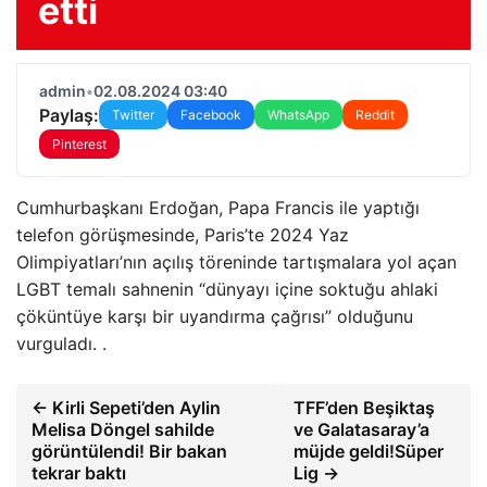
etti
admin
•
02.08.2024 03:40
Paylaş:
Twitter
Facebook
WhatsApp
Reddit
Pinterest
Cumhurbaşkanı Erdoğan, Papa Francis ile yaptığı
telefon görüşmesinde, Paris’te 2024 Yaz
Olimpiyatları’nın açılış töreninde tartışmalara yol açan
LGBT temalı sahnenin “dünyayı içine soktuğu ahlaki
çöküntüye karşı bir uyandırma çağrısı” olduğunu
vurguladı. .
← Kirli Sepeti’den Aylin
TFF’den Beşiktaş
Melisa Döngel sahilde
ve Galatasaray’a
görüntülendi! Bir bakan
müjde geldi!Süper
tekrar baktı
Lig →