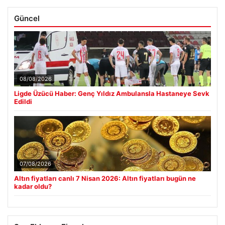
Güncel
08/08/2026
Ligde Üzücü Haber: Genç Yıldız Ambulansla Hastaneye Sevk
Edildi
07/08/2026
Altın fiyatları canlı 7 Nisan 2026: Altın fiyatları bugün ne
kadar oldu?