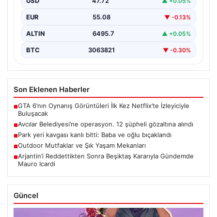
USD
47.72
▲ +0.05%
önemli ilçelerinden…
EUR
55.08
▼ -0.13%
ALTIN
6495.7
▲ +0.05%
BTC
3063821
▼ -0.30%
Son Eklenen Haberler
GTA 6’nın Oynanış Görüntüleri İlk Kez Netflix’te İzleyiciyle
■
Buluşacak
Avcılar Belediyesi’ne operasyon. 12 şüpheli gözaltına alındı
■
Park yeri kavgası kanlı bitti: Baba ve oğlu bıçaklandı
■
Outdoor Mutfaklar ve Şık Yaşam Mekanları
■
Arjantin’i Reddettikten Sonra Beşiktaş Kararıyla Gündemde
■
Mauro Icardi
Güncel