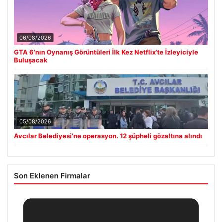
06/08/2026
GTA 6’nın Oynanış Görüntüleri İlk Kez Netflix’te İzleyiciyle
Buluşacak
05/08/2026
Avcılar Belediyesi’ne operasyon. 12 şüpheli gözaltına alındı
Son Eklenen Firmalar