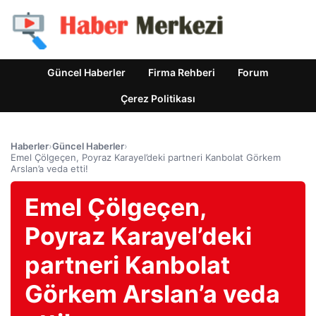
Güncel Haberler
Firma Rehberi
Forum
Çerez Politikası
Haberler
›
Güncel Haberler
›
Emel Çölgeçen, Poyraz Karayel’deki partneri Kanbolat Görkem
Arslan’a veda etti!
Emel Çölgeçen,
Poyraz Karayel’deki
partneri Kanbolat
Görkem Arslan’a veda