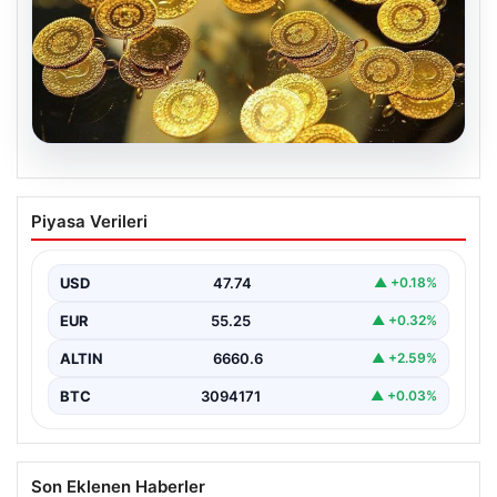
07.08.2026
Altın fiyatları canlı 7 Nisan 2026: Altın
Piyasa Verileri
fiyatları bugün ne kadar oldu?
USD
47.74
▲ +0.18%
EUR
55.25
▲ +0.32%
ALTIN
6660.6
▲ +2.59%
BTC
3094171
▲ +0.03%
Son Eklenen Haberler