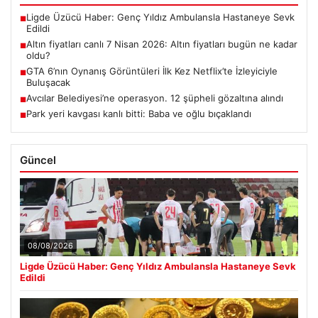
Ligde Üzücü Haber: Genç Yıldız Ambulansla Hastaneye Sevk
■
Edildi
Altın fiyatları canlı 7 Nisan 2026: Altın fiyatları bugün ne kadar
■
oldu?
GTA 6’nın Oynanış Görüntüleri İlk Kez Netflix’te İzleyiciyle
■
Buluşacak
Avcılar Belediyesi’ne operasyon. 12 şüpheli gözaltına alındı
■
Park yeri kavgası kanlı bitti: Baba ve oğlu bıçaklandı
■
Güncel
08/08/2026
Ligde Üzücü Haber: Genç Yıldız Ambulansla Hastaneye Sevk
Edildi