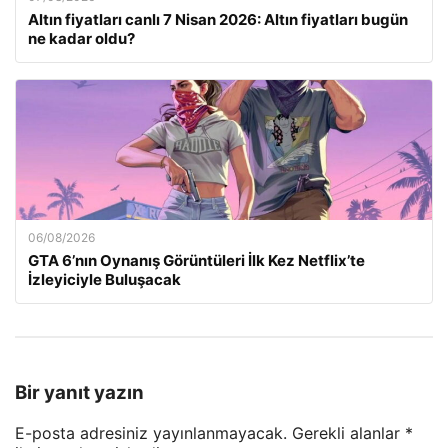
Altın fiyatları canlı 7 Nisan 2026: Altın fiyatları bugün
ne kadar oldu?
06/08/2026
GTA 6’nın Oynanış Görüntüleri İlk Kez Netflix’te
İzleyiciyle Buluşacak
Bir yanıt yazın
E-posta adresiniz yayınlanmayacak.
Gerekli alanlar
*