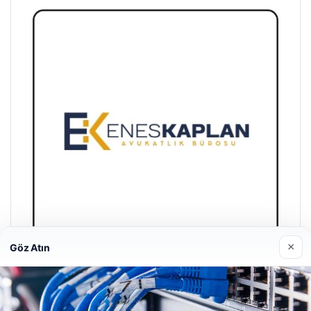
×
Göz Atın
Enes Kaplan Avukatlık Bürosu
28/04/2026