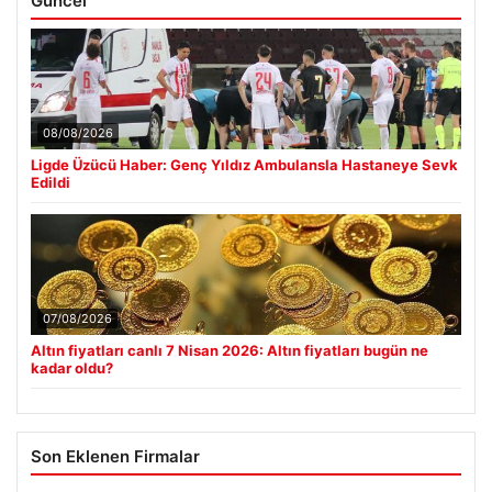
Güncel
08/08/2026
Ligde Üzücü Haber: Genç Yıldız Ambulansla Hastaneye Sevk
Edildi
07/08/2026
Altın fiyatları canlı 7 Nisan 2026: Altın fiyatları bugün ne
kadar oldu?
Son Eklenen Firmalar