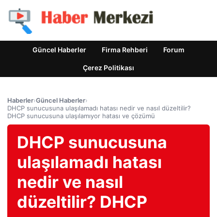
Güncel Haberler
Firma Rehberi
Forum
Çerez Politikası
Haberler
›
Güncel Haberler
›
DHCP sunucusuna ulaşılamadı hatası nedir ve nasıl düzeltilir?
DHCP sunucusuna ulaşılamıyor hatası ve çözümü
DHCP sunucusuna
ulaşılamadı hatası
nedir ve nasıl
düzeltilir? DHCP