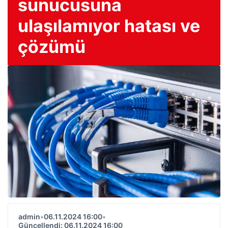
sunucusuna
ulaşılamıyor hatası ve
çözümü
admin
•
06.11.2024 16:00
•
Güncellendi: 06.11.2024 16:00