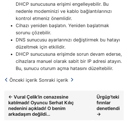
DHCP sunucusuna erişimi engelleyebilir. Bu
nedenle modeminizi ve kablo bağlantılarınızı
kontrol etmeniz önemlidir.
Cihazı yeniden başlatın. Yeniden başlatmak
sorunu çözebilir.
DNS sunucusu ayarlarınızı değiştirmek bu hatayı
düzeltmek için etkilidir.
DHCP sunucusuna erişimde sorun devam ederse,
cihazlara manuel olarak sabit bir IP adresi atayın.
Bu, sunucu oturum açma hatasını düzeltebilir.
Önceki içerik
Sonraki içerik
← Vural Çelik'in cenazesine
Ürgüp'teki
katılmadı! Oyuncu Serhat Kılıç
fırınlar
nedenini açıkladı! O benim
denetlendi
arkadaşım değildi…
→