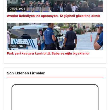
05/08/2026
Avcılar Belediyesi’ne operasyon. 12 şüpheli gözaltına alındı
05/08/2026
Park yeri kavgası kanlı bitti: Baba ve oğlu bıçaklandı
Son Eklenen Firmalar