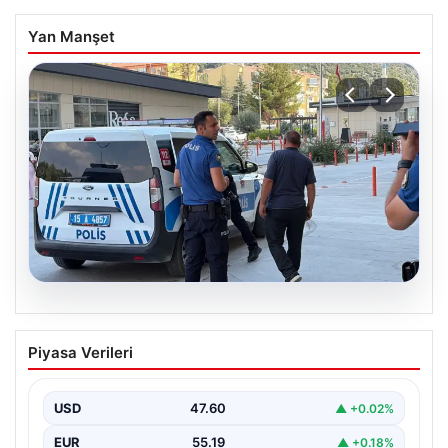
Yan Manşet
05.08.2026
Park yeri kavgası kanlı bitti: Baba ve
Piyasa Verileri
oğlu bıçaklandı
USD
47.60
▲ +0.02%
EUR
55.19
▲ +0.18%