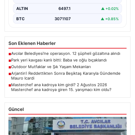
ALTIN
6497.1
▲ +0.02%
BTC
3071107
▲ +0.85%
Son Eklenen Haberler
Avcılar Belediyesi’ne operasyon. 12 şüpheli gözaltına alındı
■
Park yeri kavgası kanlı bitti: Baba ve oğlu bıçaklandı
■
Outdoor Mutfaklar ve Şık Yaşam Mekanları
■
Arjantin’i Reddettikten Sonra Beşiktaş Kararıyla Gündemde
■
Mauro Icardi
Masterchef ana kadroya kim girdi? 2 Ağustos 2026
■
Masterchef ana kadroya giren 15. yarışmacı kim oldu?
Güncel