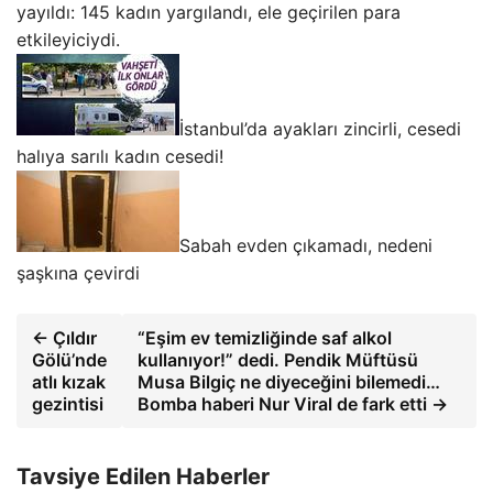
yayıldı: 145 kadın yargılandı, ele geçirilen para
etkileyiciydi.
İstanbul’da ayakları zincirli, cesedi
halıya sarılı kadın cesedi!
Sabah evden çıkamadı, nedeni
şaşkına çevirdi
← Çıldır
“Eşim ev temizliğinde saf alkol
Gölü’nde
kullanıyor!” dedi. Pendik Müftüsü
atlı kızak
Musa Bilgiç ne diyeceğini bilemedi…
gezintisi
Bomba haberi Nur Viral de fark etti →
Tavsiye Edilen Haberler