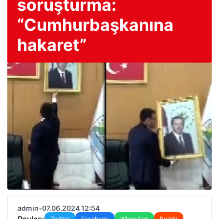
soruşturma:
“Cumhurbaşkanına
hakaret”
admin
•
07.06.2024 12:54
Paylaş:
Twitter
Facebook
WhatsApp
Reddit