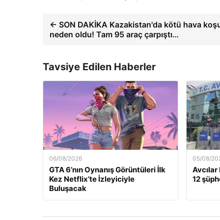
← SON DAKİKA Kazakistan'da kötü hava koşul
neden oldu! Tam 95 araç çarpıştı…
Tavsiye Edilen Haberler
06/08/2026
05/08/20
GTA 6’nın Oynanış Görüntüleri İlk
Avcılar
Kez Netflix’te İzleyiciyle
12 şüphe
Buluşacak