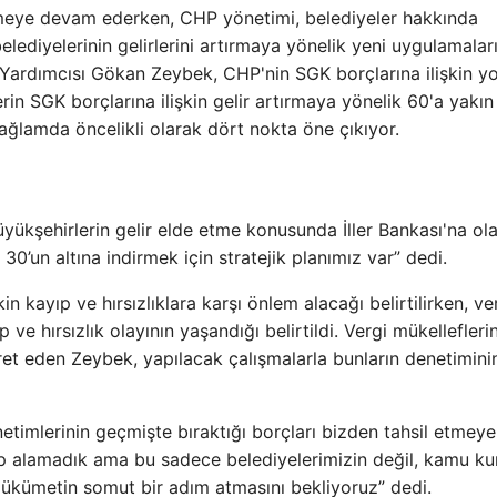
meye devam ederken, CHP yönetimi, belediyeler hakkında
belediyelerinin gelirlerini artırmaya yönelik yeni uygulamalar
ardımcısı Gökan Zeybek, CHP'nin SGK borçlarına ilişkin yo
rin SGK borçlarına ilişkin gelir artırmaya yönelik 60'a yakın 
ağlamda öncelikli olarak dört nokta öne çıkıyor.
 büyükşehirlerin gelir elde etme konusunda İller Bankası'na ol
30’un altına indirmek için stratejik planımız var” dedi.
kin kayıp ve hırsızlıklara karşı önlem alacağı belirtilirken, ve
ve hırsızlık olayının yaşandığı belirtildi. Vergi mükellefleri
ret eden Zeybek, yapılacak çalışmalarla bunların denetimini
etimlerinin geçmişte bıraktığı borçları bizden tahsil etmeye
p alamadık ama bu sadece belediyelerimizin değil, kamu k
 Hükümetin somut bir adım atmasını bekliyoruz” dedi.