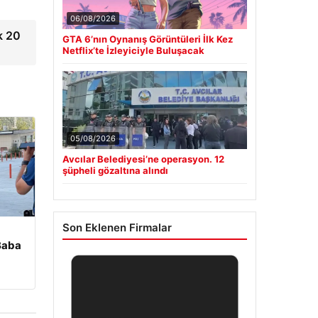
06/08/2026
k 20
GTA 6’nın Oynanış Görüntüleri İlk Kez
Netflix’te İzleyiciyle Buluşacak
05/08/2026
Avcılar Belediyesi’ne operasyon. 12
şüpheli gözaltına alındı
Son Eklenen Firmalar
 Baba