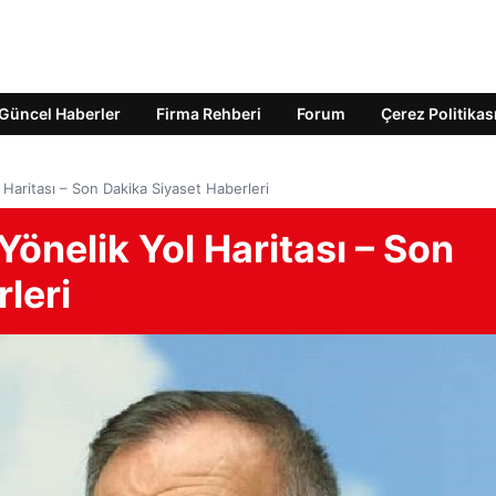
Güncel Haberler
Firma Rehberi
Forum
Çerez Politikas
Haritası – Son Dakika Siyaset Haberleri
önelik Yol Haritası – Son
leri