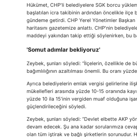
Hükümet, CHP'li belediyelere SGK borcu yükle
başlatılan icra takibinin ardından öncelikle ilçe 
gündeme getirdi. CHP Yerel Yönetimler Başkan Y
haritasını gazetemize anlattı. CHP'nin belediyele
maddeyi yakından takip ettiği söylenirken, bu b
'Somut adımlar bekliyoruz'
Zeybek, şunları söyledi: “İlçelerin, özellikle de
bağımlılığının azaltılması önemli. Bu oranı yüzde 
Ayrıca belediyelerin emlak vergisi gelirlerine iliş
mükellefleri arasında yüzde 10-15 oranında kayıp 
yüzde 10 ila 15'inin vergiden muaf olduğuna işa
güçlendirileceğini söyledi.
Zeybek, şunları söyledi: “Devlet elbette AKP yön
devam edecek. Şu ana kadar sorularımıza ceva
olan tüm iştirak ve bağlı şirketlerin sorunudur.