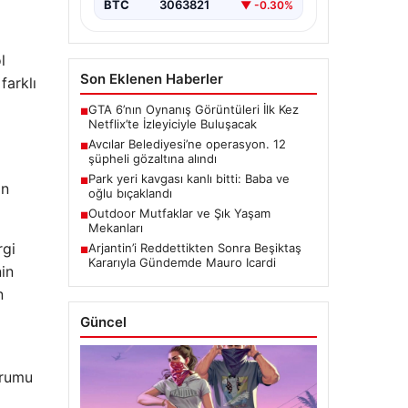
BTC
3063821
▼ -0.30%
ı
l
Son Eklenen Haberler
farklı
GTA 6’nın Oynanış Görüntüleri İlk Kez
■
Netflix’te İzleyiciyle Buluşacak
Avcılar Belediyesi’ne operasyon. 12
■
şüpheli gözaltına alındı
Park yeri kavgası kanlı bitti: Baba ve
■
an
oğlu bıçaklandı
Outdoor Mutfaklar ve Şık Yaşam
■
Mekanları
rgi
Arjantin’i Reddettikten Sonra Beşiktaş
■
Kararıyla Gündemde Mauro Icardi
nin
n
Güncel
urumu