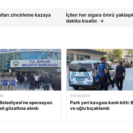
ları zincirleme kazaya
İçilen her sigara ömrü yaklaşı
dakika kısaltır. →
26
05/08/2026
 Belediyesi’ne operasyon.
Park yeri kavgası kanlı bitti:
li gözaltına alındı
ve oğlu bıçaklandı