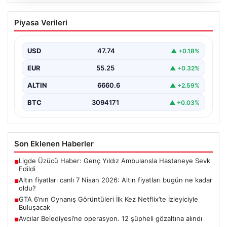
07.08.2026
Altın fiyatları canlı 7 Nisan 2026: Altın
Piyasa Verileri
fiyatları bugün ne kadar oldu?
USD
47.74
▲ +0.18%
EUR
55.25
▲ +0.32%
ALTIN
6660.6
▲ +2.59%
BTC
3094171
▲ +0.03%
Son Eklenen Haberler
Ligde Üzücü Haber: Genç Yıldız Ambulansla Hastaneye Sevk
■
Edildi
Altın fiyatları canlı 7 Nisan 2026: Altın fiyatları bugün ne kadar
■
oldu?
GTA 6’nın Oynanış Görüntüleri İlk Kez Netflix’te İzleyiciyle
■
Buluşacak
Avcılar Belediyesi’ne operasyon. 12 şüpheli gözaltına alındı
■