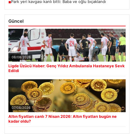
Park yeri kavgası kanlı bitti: Baba ve oğlu bıçaklandı
■
Güncel
08/08/2026
Ligde Üzücü Haber: Genç Yıldız Ambulansla Hastaneye Sevk
Edildi
07/08/2026
Altın fiyatları canlı 7 Nisan 2026: Altın fiyatları bugün ne
kadar oldu?