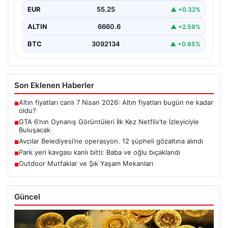
EUR
55.25
▲ +0.32%
ALTIN
6660.6
▲ +2.59%
BTC
3092134
▲ +0.95%
Son Eklenen Haberler
Altın fiyatları canlı 7 Nisan 2026: Altın fiyatları bugün ne kadar
■
oldu?
GTA 6’nın Oynanış Görüntüleri İlk Kez Netflix’te İzleyiciyle
■
Buluşacak
Avcılar Belediyesi’ne operasyon. 12 şüpheli gözaltına alındı
■
Park yeri kavgası kanlı bitti: Baba ve oğlu bıçaklandı
■
Outdoor Mutfaklar ve Şık Yaşam Mekanları
■
Güncel