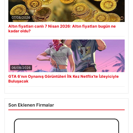
07/08/2026
Altın fiyatları canlı 7 Nisan 2026: Altın fiyatları bugün ne
kadar oldu?
06/08/2026
GTA 6’nın Oynanış Görüntüleri İlk Kez Netflix’te İzleyiciyle
Buluşacak
Son Eklenen Firmalar