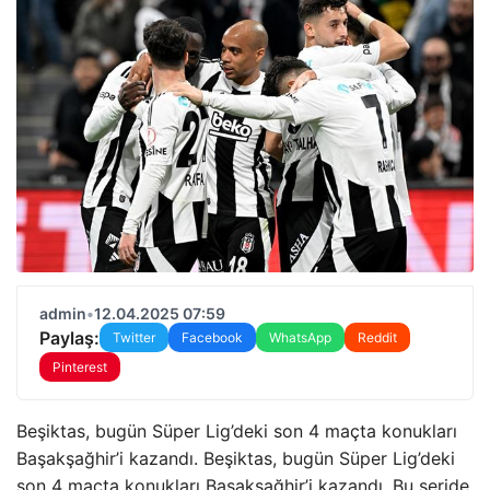
admin
•
12.04.2025 07:59
Paylaş:
Twitter
Facebook
WhatsApp
Reddit
Pinterest
Beşiktas, bugün Süper Lig’deki son 4 maçta konukları
Başakşağhir’i kazandı. Beşiktas, bugün Süper Lig’deki
son 4 maçta konukları Başakşağhir’i kazandı. Bu seride