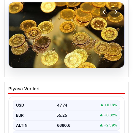
07.08.2026
Altın fiyatları canlı 7 Nisan 2026: Altın
Piyasa Verileri
fiyatları bugün ne kadar oldu?
USD
47.74
▲ +0.18%
EUR
55.25
▲ +0.32%
ALTIN
6660.6
▲ +2.59%