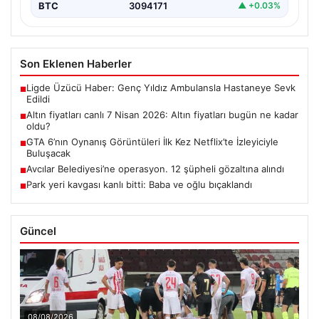
BTC
3094171
▲ +0.03%
Son Eklenen Haberler
Ligde Üzücü Haber: Genç Yıldız Ambulansla Hastaneye Sevk
■
Edildi
Altın fiyatları canlı 7 Nisan 2026: Altın fiyatları bugün ne kadar
■
oldu?
GTA 6’nın Oynanış Görüntüleri İlk Kez Netflix’te İzleyiciyle
■
Buluşacak
Avcılar Belediyesi’ne operasyon. 12 şüpheli gözaltına alındı
■
Park yeri kavgası kanlı bitti: Baba ve oğlu bıçaklandı
■
Güncel
08/08/2026