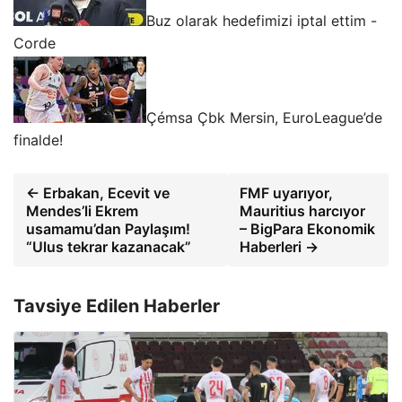
Buz olarak hedefimizi iptal ettim -
Corde
Çémsa Çbk Mersin, EuroLeague’de
finalde!
← Erbakan, Ecevit ve
FMF uyarıyor,
Mendes’li Ekrem
Mauritius harcıyor
usamamu’dan Paylaşım!
– BigPara Ekonomik
“Ulus tekrar kazanacak”
Haberleri →
Tavsiye Edilen Haberler