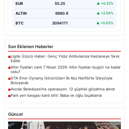
EUR
55.25
▲ +0.32%
ALTIN
6660.6
▲ +2.59%
BTC
3094171
▲ +0.03%
Son Eklenen Haberler
Ligde Üzücü Haber: Genç Yıldız Ambulansla Hastaneye Sevk
■
Edildi
Altın fiyatları canlı 7 Nisan 2026: Altın fiyatları bugün ne kadar
■
oldu?
GTA 6’nın Oynanış Görüntüleri İlk Kez Netflix’te İzleyiciyle
■
Buluşacak
Avcılar Belediyesi’ne operasyon. 12 şüpheli gözaltına alındı
■
Park yeri kavgası kanlı bitti: Baba ve oğlu bıçaklandı
■
Güncel