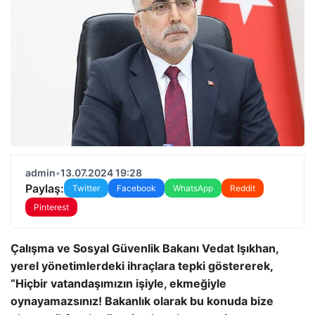
admin
•
13.07.2024 19:28
Paylaş:
Twitter
Facebook
WhatsApp
Reddit
Pinterest
Çalışma ve Sosyal Güvenlik Bakanı Vedat Işıkhan,
yerel yönetimlerdeki ihraçlara tepki göstererek,
“Hiçbir vatandaşımızın işiyle, ekmeğiyle
oynayamazsınız! Bakanlık olarak bu konuda bize