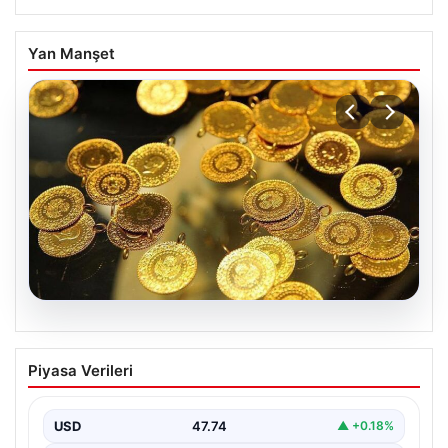
Yan Manşet
07.08.2026
Altın fiyatları canlı 7 Nisan 2026: Altın
Piyasa Verileri
fiyatları bugün ne kadar oldu?
USD
47.74
▲ +0.18%